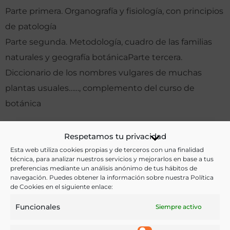
Parte primera. Organografía y fisiología, con principios
de patología
Parte segunda. Metodología, cuadro de las familias
naturales y geografía botánicaParte tercera.
Diccionario de los nombres vulgares de muchas
plantas
usuales……, complemento del curso de
botánica
Otras ediciones:
Respetamos tu privacidad
Esta web utiliza cookies propias y de terceros con una finalidad
técnica, para analizar nuestros servicios y mejorarlos en base a tus
Notas:
preferencias mediante un análisis anónimo de tus hábitos de
navegación. Puedes obtener la información sobre nuestra Política
de Cookies en el siguiente enlace:
2ª ed. corr., reformada e il. con numerosas figuras
Funcionales
Siempre activo