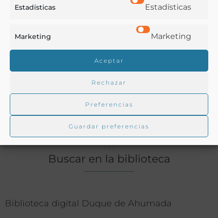
Ver más libros de estas materias:
Estadísticas
Estadísticas
Agricultura
,
Diccionario
,
Enseñanza
Marketing
Marketing
Ver más libros con las palabras clave:
Aceptar
Botánica
,
Diccionarios
,
Plantas
,
Vocabulario
Rechazar
COMPARTIR
Preferencias
Guardar preferencias
Buscar en la biblioteca
Biblioteca digital Duque de Ahumada