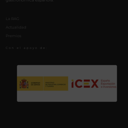
gastronómica española.
La RAG
Actualidad
Premios
Con el apoyo de: