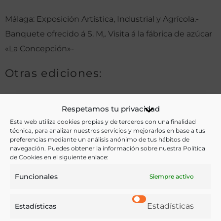
Málaga: Exposición Artística, Industrial y Agrícola.-
Banquete ofrecido á S. M,. Visita á la fábrica de azúcar
«La Concepción»-
Otras ediciones:
Respetamos tu privacidad
Notas:
Esta web utiliza cookies propias y de terceros con una finalidad
técnica, para analizar nuestros servicios y mejorarlos en base a tus
preferencias mediante un análisis anónimo de tus hábitos de
navegación. Puedes obtener la información sobre nuestra Política
Ver más libros de estas materias:
de Cookies en el siguiente enlace:
Agricultura
,
Gastronomía
,
Historia
,
Industria y
Funcionales
Siempre activo
Tecnología
Estadísticas
Estadísticas
Ver más libros con las palabras clave: