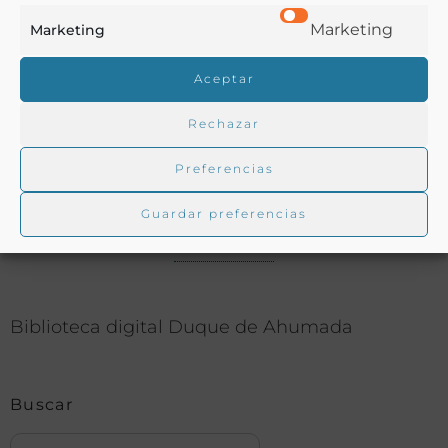
Agricultura
,
Azúcar
,
Banquetes
,
Crónicas
,
Exposición
,
Marketing
Marketing
Literatura
,
Málaga
,
Rey
,
Viajes
Aceptar
COMPARTIR
Rechazar
Preferencias
Guardar preferencias
Buscar en la biblioteca
Biblioteca digital Duque de Ahumada
Buscar