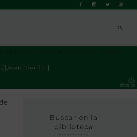
Publicaciones
Academias Autonómicas
Contacto
[,.Material gráfico]
 de
Buscar en la
biblioteca