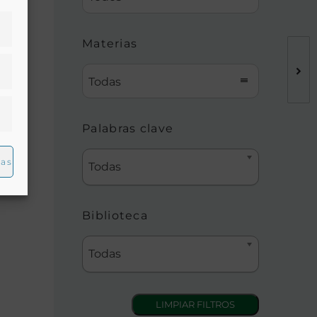
Materias
Todas
s
Palabras clave
/
ias
Todas
Biblioteca
Todas