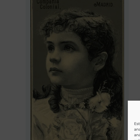
Est
ana
aná