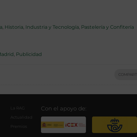
a
,
Historia
,
Industria y Tecnología
,
Pastelería y Confitería
adrid
,
Publicidad
COMPART
Con el apoyo de:
La RAG
Actualidad
Premios