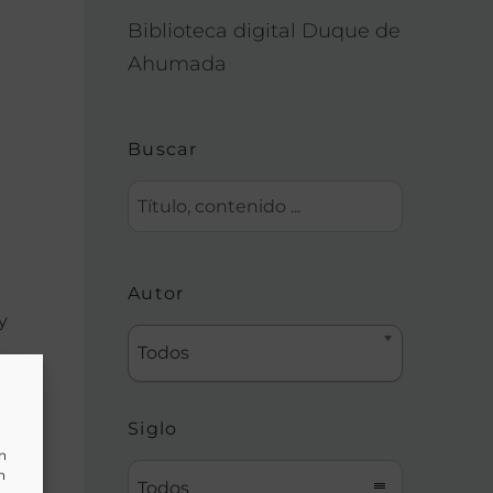
Biblioteca digital Duque de
Ahumada
Buscar
Autor
y
Todos
Siglo
un
n
Todos