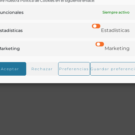
re nuestra Política de Cookies en el siguiente enlace:
Ir a versión electrónica
uncionales
Siempre activo
Estadísticas
stadísticas
la empresa Compañía Colonial con estampas fotográfica
Marketing
arketing
/ 38 recompensas industriales/ Chocolates – Cafés y Tés 
Aceptar
Rechazar
Preferencias
Guardar preferenc