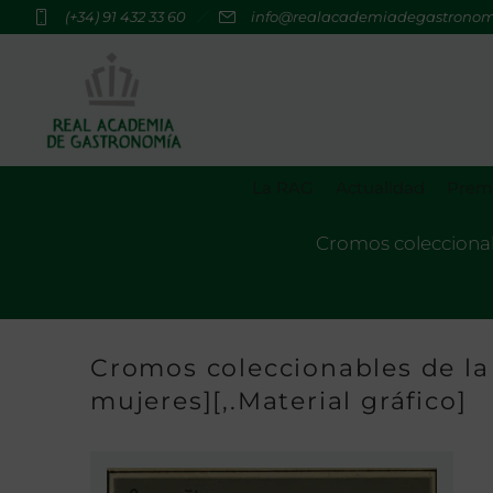
(+34) 91 432 33 60
info@realacademiadegastrono
La RAG
Actualidad
Premi
Cromos coleccionabl
Cromos coleccionables de la
mujeres][,.Material gráfico]