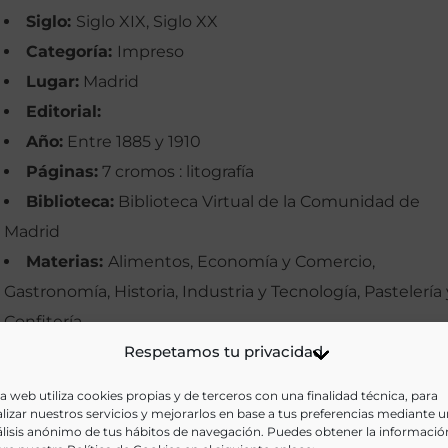
Siglo:
Siglo XIX, Siglo XX
Categoría:
Impreso
Lugar:
Madrid
Editorial:
Año:
Entre 1885 y 1910
Páginas:
7 cromos : litografía
Biblioteca:
Biblioteca Virtual de la Comunidad de
Madrid
Materias:
Alimentos, Economía y Comercio,
Gastronomía, Historia, Industria y Tecnología, Pastelería 
Confitería
Palabras clave:
Respetamos tu privacidad
Chocolates, Comercio, Imágenes,
Industrias, Madrid, Publicidad
a web utiliza cookies propias y de terceros con una finalidad técnica, para
Idioma:
Castellano
lizar nuestros servicios y mejorarlos en base a tus preferencias mediante 
lisis anónimo de tus hábitos de navegación. Puedes obtener la informació