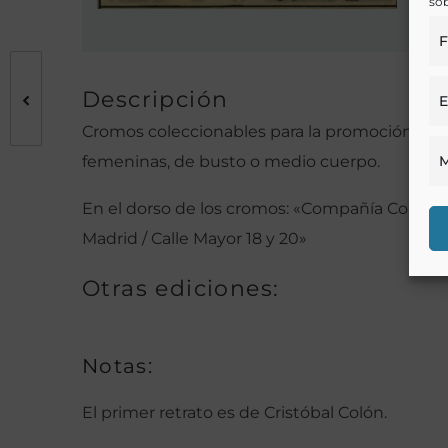
sob
F
Descripción
E
Cromos coleccionables para la promoción de 
femeninas, de busto o medio cuerpo.
M
En el dorso de los cromos: «Compañía Colonial 
Madrid / Calle Mayor 18 y 20»
Otras ediciones:
Notas:
El primer retrato es de Cristóbal Colón.