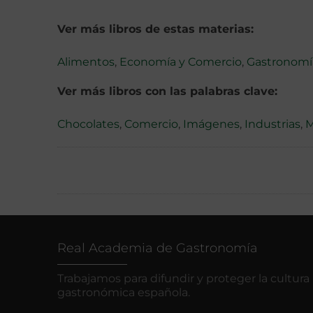
Ver más libros de estas materias:
Alimentos
,
Economía y Comercio
,
Gastronomí
Ver más libros con las palabras clave:
Chocolates
,
Comercio
,
Imágenes
,
Industrias
,
M
Real Academia de Gastronomía
Trabajamos para difundir y proteger la cultura
gastronómica española.