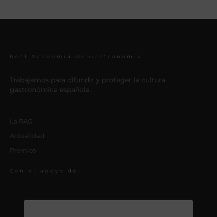
Real Academia de Gastronomía
Trabajamos para difundir y proteger la cultura
gastronómica española.
La RAG
Actualidad
Premios
Con el apoyo de: