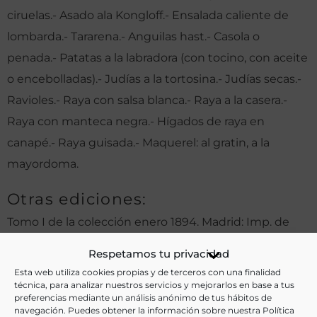
ciruelas.- Asado ala Kongloff.- Ensalada caliente de
lombarda.- Tararena.- Anguilas hast.- Casola o
penada.- Patatas a la labradora (con tocino, con aceite
o encebolladas).- Judías a la tortosina.- Judías secas.-
Ravioles.- Raya con salsa blanca.- Raya a la casera.-
Raya con manteca negra.- Hígados de raya en
canapé.- Raya guisada.- Maquerel: al gratin, a la
mayordoma.
Otras ediciones:
Tomo I de la colección enero 1894. Madrid: Imp. de
Fortanet. 1894. 64 p.
Respetamos tu privacidad
Esta web utiliza cookies propias y de terceros con una finalidad
técnica, para analizar nuestros servicios y mejorarlos en base a tus
Notas:
preferencias mediante un análisis anónimo de tus hábitos de
navegación. Puedes obtener la información sobre nuestra Política