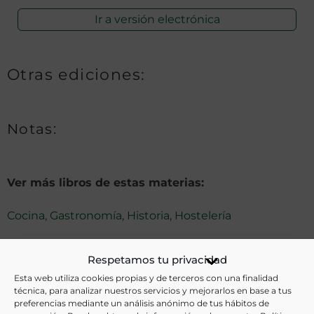
Ir a versión electrónica
Otras ediciones:
Notas:
Ver más libros de estas materias:
Cocina
,
Gastronomía
,
Historia
,
Hostelería
Ver más libros con las palabras clave:
Respetamos tu privacidad
Esta web utiliza cookies propias y de terceros con una finalidad
técnica, para analizar nuestros servicios y mejorarlos en base a tus
COMPARTIR
preferencias mediante un análisis anónimo de tus hábitos de