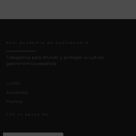
Real Academia de Gastronomía
Trabajamos para difundir y proteger la cultura
gastronómica española.
La RAG
Actualidad
Premios
Con el apoyo de: