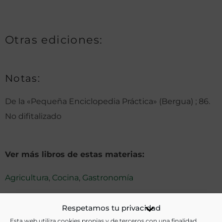
Otras ediciones:
Notas:
De la «Pequeña Enciclopedia Práctica» (Bergua) ; 86.
No difitalizado
Ver más libros de estas materias:
Agricultura
,
Cocina
,
Gastronomía
Ver más libros con las palabras clave:
Respetamos tu privacidad
Esta web utiliza cookies propias y de terceros con una finalidad