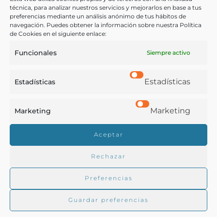
Cocina
,
Vegetarianismo
técnica, para analizar nuestros servicios y mejorarlos en base a tus
preferencias mediante un análisis anónimo de tus hábitos de
navegación. Puedes obtener la información sobre nuestra Política
COMPARTIR
de Cookies en el siguiente enlace:
Funcionales
Siempre activo
Estadísticas
Estadísticas
Buscar en la biblioteca
Marketing
Marketing
Biblioteca digital Duque de Ahumada
Aceptar
Rechazar
Buscar
Preferencias
Guardar preferencias