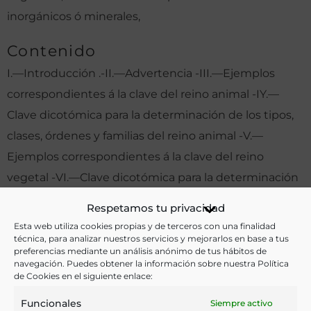
inorgánicos ó minerales,
Contenido
I.—Introducción .-II.—Advertencia -III.—Ejemplos
correspondientes á la clave del reino animal -IY.—
Clave dicotómica para la determinación de los tipos,
clases, órdenes y familias del reino animal -V.—
Ejemplos correspondientes á la clave del reino
vegetal -VI.—Clave dicotómica para la determinación
de los tipos, clases y familias del reino vegetal -VII.—
Respetamos tu privacidad
Vocabulario
Esta web utiliza cookies propias y de terceros con una finalidad
técnica, para analizar nuestros servicios y mejorarlos en base a tus
Otras ediciones:
preferencias mediante un análisis anónimo de tus hábitos de
navegación. Puedes obtener la información sobre nuestra Política
de Cookies en el siguiente enlace:
Funcionales
Siempre activo
Notas: