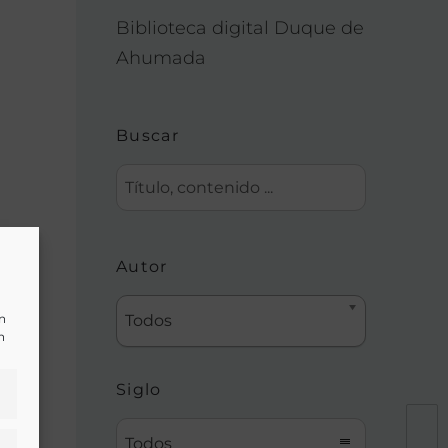
Biblioteca digital Duque de
Ahumada
Buscar
Autor
un
Todos
n
Siglo
Todos