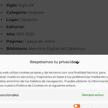
Siglo:
Siglo XX
Categoría:
Impreso
Lugar:
Cataluña
Editorial:
Año:
1910-1920
Páginas:
1 placa de vidrio
Biblioteca:
Memòria Digital de Catalunya
Materias:
Agricultura, Enología y Viticultura, Historia,
Respetamos tu privacidad
Industria y Tecnología
Palabras clave:
Bodegas, Cataluña, Cooperativas,
a web utiliza cookies propias y de terceros con una finalidad técnica, para
lizar nuestros servicios y mejorarlos en base a tus preferencias mediante 
Imágenes, Vinos
lisis anónimo de tus hábitos de navegación. Puedes obtener la informació
Idioma:
Catalán
re nuestra Política de Cookies en el siguiente enlace:
uncionales
Siempre activo
Ir a versión electrónica