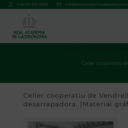
(+34) 91 432 33 60
info@realacademiadegastrono
La RAG
Actualidad
Premi
Celler cooperatiu de
Celler cooperatiu de Vendrell 
desarrapadora. [Material gráf