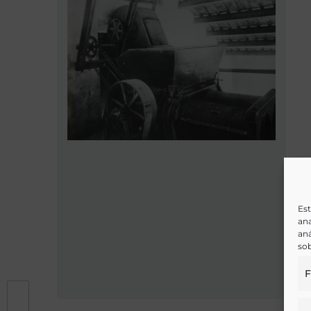
Est
ana
aná
sob
F