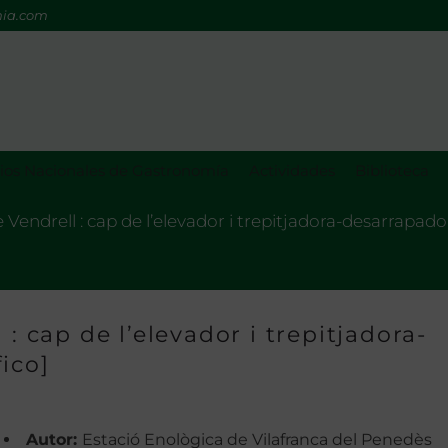
mia.com
os Nacionales de Gastronomía
Actividades
Biblioteca
 Vendrell : cap de l’elevador i trepitjadora-desarrapador
: cap de l’elevador i trepitjadora-
ico]
Autor:
Estació Enològica de Vilafranca del Penedès