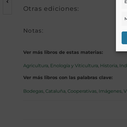
E
Otras ediciones:
M
Notas:
Ver más libros de estas materias:
Agricultura
,
Enología y Viticultura
,
Historia
,
Ind
Ver más libros con las palabras clave:
Bodegas
,
Cataluña
,
Cooperativas
,
Imágenes
,
V