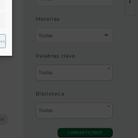
Materias
Todas
ias
Palabras clave
Todas
Biblioteca
Todas
IR