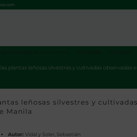
mia.com
os Nacionales de Gastronomía
Actividades
Biblioteca
s plantas leñosas silvestres y cultivadas observadas e
ntas leñosas silvestres y cultivada
de Manila
Autor:
Vidal y Soler, Sebastián