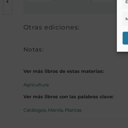
E
M
Otras ediciones:
Notas:
Ver más libros de estas materias:
Agricultura
Ver más libros con las palabras clave:
Catálogos
,
Manila
,
Plantas