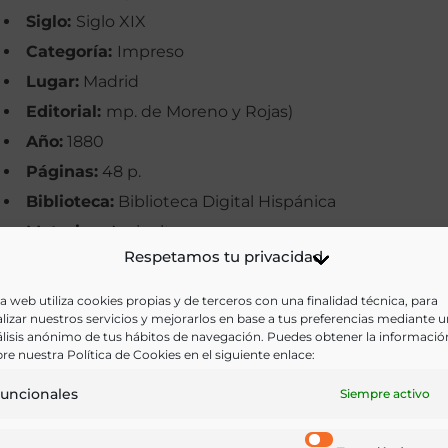
Siglo:
Siglo XIX
Categoría:
Impreso
Lugar:
Madrid
Editorial:
mp. de Moreno y Rojas)
Año:
1880
Páginas:
48 p.
Biblioteca:
Biblioteca Digital Hispánica
Materias:
Agricultura
Respetamos tu privacidad
Palabras clave:
Catálogos, Manila, Plantas
Idioma:
Castellano
a web utiliza cookies propias y de terceros con una finalidad técnica, para
lizar nuestros servicios y mejorarlos en base a tus preferencias mediante 
lisis anónimo de tus hábitos de navegación. Puedes obtener la informació
Ir a versión electrónica
re nuestra Política de Cookies en el siguiente enlace:
uncionales
Siempre activo