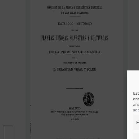
Est
ana
aná
sob
F