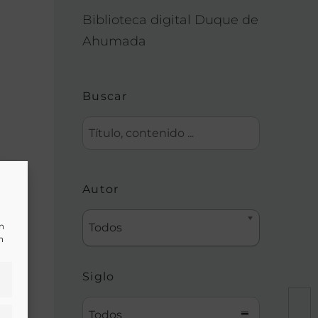
Biblioteca digital Duque de
Ahumada
Buscar
Autor
un
Todos
n
Siglo
Todos