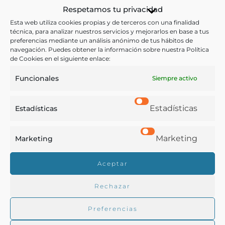
Diccionario
Respetamos tu privacidad
Esta web utiliza cookies propias y de terceros con una finalidad
Ver más libros con las palabras clave:
técnica, para analizar nuestros servicios y mejorarlos en base a tus
preferencias mediante un análisis anónimo de tus hábitos de
Catálogos
,
Galicia
,
Moluscos
navegación. Puedes obtener la información sobre nuestra Política
de Cookies en el siguiente enlace:
Funcionales
Siempre activo
COMPARTIR
Estadísticas
Estadísticas
Marketing
Marketing
Buscar en la biblioteca
Aceptar
Biblioteca digital Duque de Ahumada
Rechazar
Preferencias