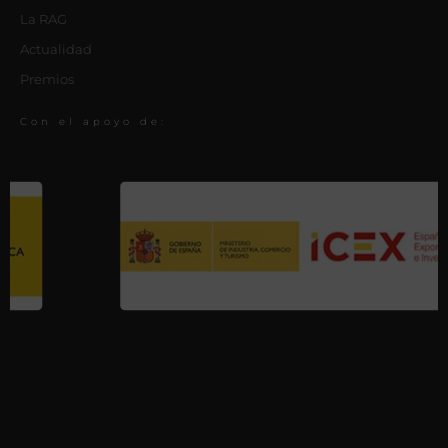
La RAG
Actualidad
Premios
Con el apoyo de: