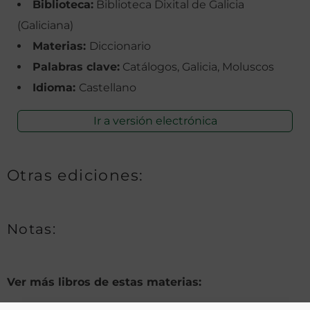
Biblioteca:
Biblioteca Dixital de Galicia
(Galiciana)
Materias:
Diccionario
Palabras clave:
Catálogos, Galicia, Moluscos
Idioma:
Castellano
Ir a versión electrónica
Otras ediciones:
Notas:
Ver más libros de estas materias: