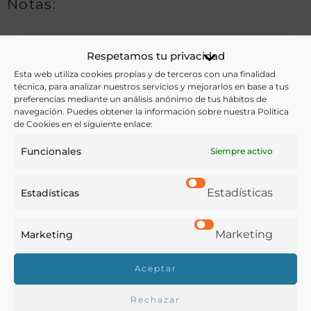
Notas:
Respetamos tu privacidad
Ver más libros de estas materias:
Esta web utiliza cookies propias y de terceros con una finalidad
técnica, para analizar nuestros servicios y mejorarlos en base a tus
Apicultura
,
Diccionario
preferencias mediante un análisis anónimo de tus hábitos de
navegación. Puedes obtener la información sobre nuestra Política
Ver más libros con las palabras clave:
de Cookies en el siguiente enlace:
Funcionales
Abejas
,
Apicultura
,
Catálogos
,
México
Siempre activo
Estadísticas
Estadísticas
COMPARTIR
Marketing
Marketing
Aceptar
Buscar en la biblioteca
Rechazar