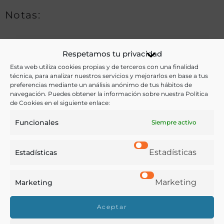
Notas:
Ver más libros de estas materias:
Respetamos tu privacidad
Esta web utiliza cookies propias y de terceros con una finalidad
técnica, para analizar nuestros servicios y mejorarlos en base a tus
Aceites
,
Alimentos
,
Bebidas
,
Diccionario
,
Especias
preferencias mediante un análisis anónimo de tus hábitos de
navegación. Puedes obtener la información sobre nuestra Política
Ver más libros con las palabras clave:
de Cookies en el siguiente enlace:
Aceites
,
Bebidas
,
Catálogos
,
Exposición
,
Frutas
,
Funcionales
Siempre activo
Legumbres
,
París
Estadísticas
Estadísticas
COMPARTIR
Marketing
Marketing
Aceptar