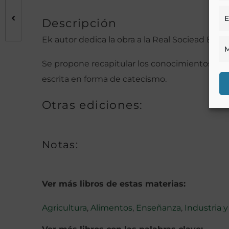
E
Descripción
Ek autor dedica la obra a la Real Sociead Ec
M
Se propone recapitular los conocimientos que 
escrita en forma de catecismo.
Otras ediciones:
Notas:
Ver más libros de estas materias:
Agricultura
,
Alimentos
,
Enseñanza
,
Industria 