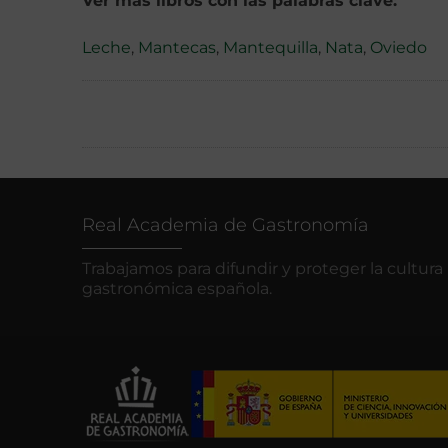
Ver más libros con las palabras clave:
Leche
,
Mantecas
,
Mantequilla
,
Nata
,
Oviedo
Real Academia de Gastronomía
Trabajamos para difundir y proteger la cultura
gastronómica española.