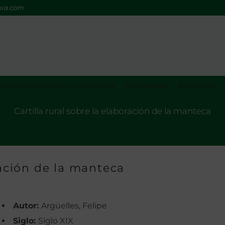
mia.com
os Nacionales de Gastronomía
Actividades
Biblioteca
Cartilla rural sobre la elaboración de la manteca
ración de la manteca
Autor:
Argüelles, Felipe
Siglo:
Siglo XIX