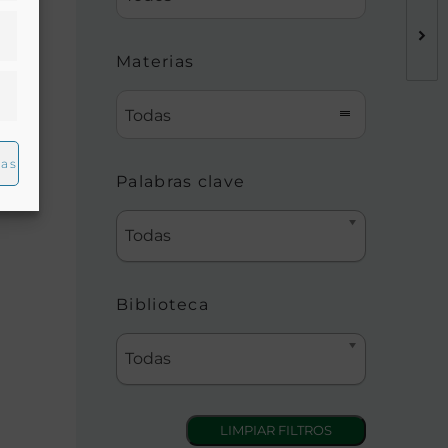
Materias
ro.
Todas
la
ias
Palabras clave
Todas
Biblioteca
Todas