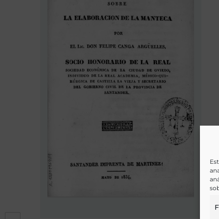
Est
ana
aná
sob
F