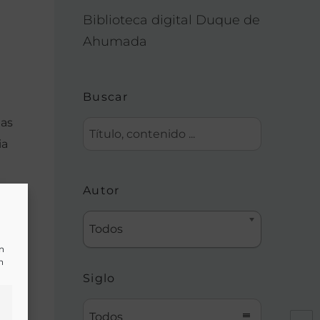
Biblioteca digital Duque de
Ahumada
Buscar
ias
ia
Autor
Todos
un
n
Siglo
Todos