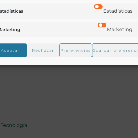
Estadísticas
stadísticas
onómica de Amigos del País de Oviedo, de la que es miemb
Marketing
arketing
existen sobre la manteca de Inglaterra y Holanda. Cartil
Aceptar
Rechazar
Preferencias
Guardar preferenc
y Tecnología