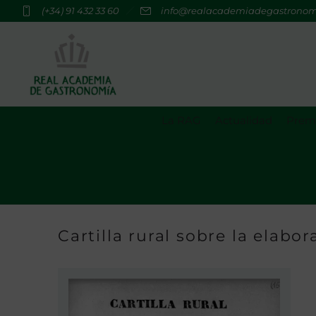
(+34) 91 432 33 60
info@realacademiadegastrono
La RAG
Actualidad
Premi
Cartilla rural sobre la elabo