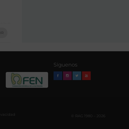
IR
Síguenos
rivacidad
© RAG 1980 – 2026