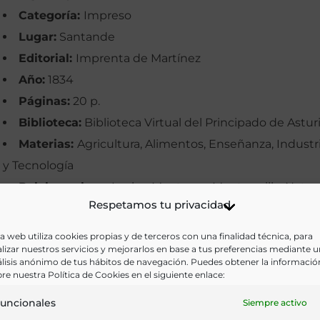
Categoría:
Impreso
Lugar:
Santande
Editorial:
Imprenta de Martínez
Año:
1834
Páginas:
20 p.
Biblioteca:
Biblioteca Virtual del Principado de Astur
Materias:
Agricultura, Alimentos, Enseñanza, Industr
y Tecnología
Palabras clave:
Leche, Mantecas, Mantequilla, Nata,
Respetamos tu privacidad
Oviedo
Idioma:
Castellano
a web utiliza cookies propias y de terceros con una finalidad técnica, para
lizar nuestros servicios y mejorarlos en base a tus preferencias mediante 
lisis anónimo de tus hábitos de navegación. Puedes obtener la informació
Ir a versión electrónica
re nuestra Política de Cookies en el siguiente enlace:
uncionales
Siempre activo