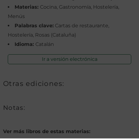
Materias:
Cocina, Gastronomía, Hostelería,
Menús
Palabras clave:
Cartas de restaurante,
Hostelería, Rosas (Cataluña)
Idioma:
Catalán
Ir a versión electrónica
Otras ediciones:
Notas:
Ver más libros de estas materias: