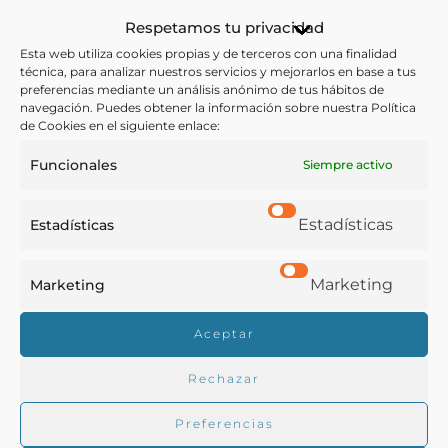
Cocina
,
Gastronomía
,
Hostelería
,
Menús
Respetamos tu privacidad
Esta web utiliza cookies propias y de terceros con una finalidad
Ver más libros con las palabras clave:
técnica, para analizar nuestros servicios y mejorarlos en base a tus
preferencias mediante un análisis anónimo de tus hábitos de
navegación. Puedes obtener la información sobre nuestra Política
Cartas de restaurante
,
Hostelería
,
Rosas (Cataluña)
de Cookies en el siguiente enlace:
Funcionales
Siempre activo
COMPARTIR
Estadísticas
Estadísticas
Marketing
Marketing
Buscar en la biblioteca
Aceptar
Rechazar
Biblioteca digital Duque de Ahumada
Preferencias