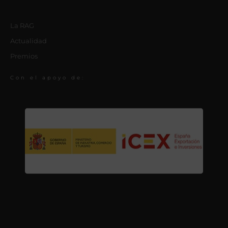
La RAG
Actualidad
Premios
Con el apoyo de: