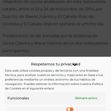
«Maestros de cocina andaluces» en este restaurante
catalán, entre el 22 y 24 de noviembre de 1994, por
Juanito, de Baeza; Juanito y El Caballo Rojo, de
Córdoba y El Caballo Rojo en solitario, el úñtimo día.
Presentación de las Jornadas por la Alcaldesa de
Santa Coloma y Breve historia de los dos restaurantes
participantes.
Otras ediciones:
Respetamos tu privacidad
Esta web utiliza cookies propias y de terceros con una finalidad
técnica, para analizar nuestros servicios y mejorarlos en base a tus
preferencias mediante un análisis anónimo de tus hábitos de
Notas:
navegación. Puedes obtener la información sobre nuestra Política
de Cookies en el siguiente enlace:
Funcionales
Siempre activo
Ver más libros de estas materias: