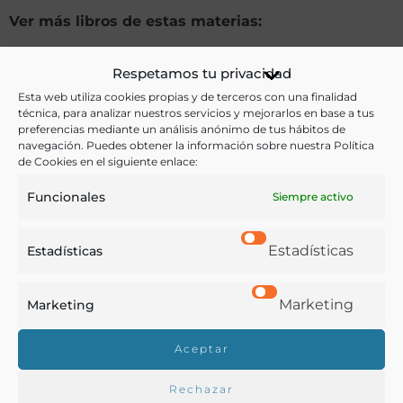
Ver más libros de estas materias:
Agricultura
,
Dietética y nutrición
,
Gastronomía
,
Respetamos tu privacidad
Historia
,
Industria y Tecnología
Esta web utiliza cookies propias y de terceros con una finalidad
técnica, para analizar nuestros servicios y mejorarlos en base a tus
Ver más libros con las palabras clave:
preferencias mediante un análisis anónimo de tus hábitos de
navegación. Puedes obtener la información sobre nuestra Política
de Cookies en el siguiente enlace:
Agricultura
,
Azúcar
,
Caña de azúcar
,
Gran Canaria
,
Funcionales
Siempre activo
Imágenes
,
Mujeres
Estadísticas
Estadísticas
COMPARTIR
Marketing
Marketing
Aceptar
Buscar en la biblioteca
Rechazar