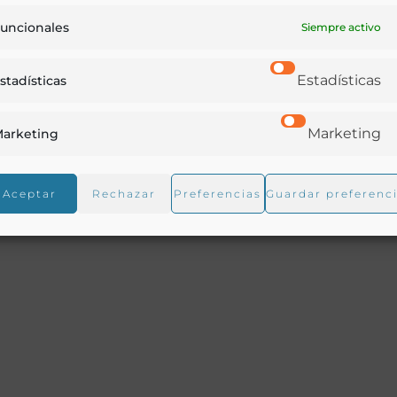
uncionales
Siempre activo
Estadísticas
stadísticas
Paul) en la noche del día 11 de julio de 1868
 calle de la Pasa
Marketing
arketing
n de un café-cantante, con descripción de los distintos
e cocinero italiano al que entrevistan, etc, etc.
Aceptar
Rechazar
Preferencias
Guardar preferenc