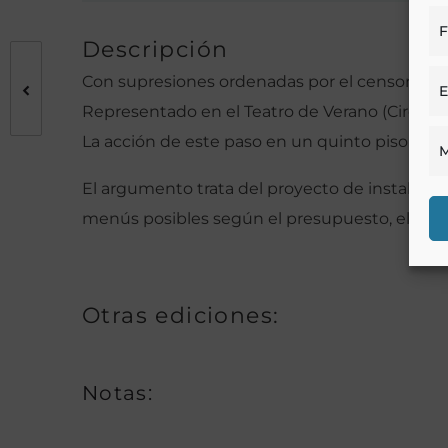
F
Descripción
Con supresiones ordenadas por el censor
E
Representado en el Teatro de Verano (Circo de 
La acción de este paso en un quinto piso de la
M
El argumento trata del proyecto de instalació
menús posibles según el presupuesto, el posibl
Otras ediciones:
Notas: