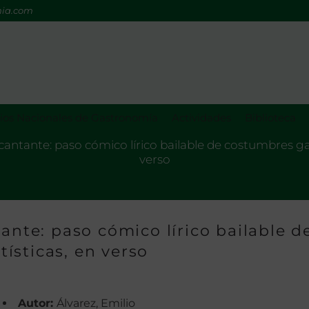
mia.com
os Nacionales de Gastronomía
Actividades
Biblioteca
 cantante: paso cómico lírico bailable de costumbres ga
verso
ante: paso cómico lírico bailable d
ísticas, en verso
Autor:
Álvarez, Emilio