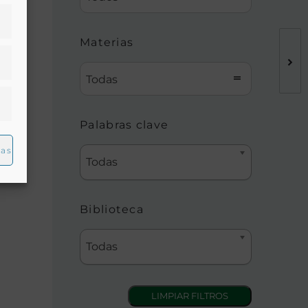
Materias
Todas
Palabras clave
ias
Todas
Biblioteca
Todas