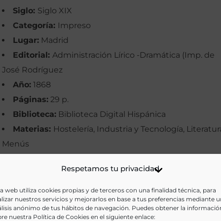
Siglo:
Siglo XIX
Categoría:
Impreso
Lugar:
Madrid
Editorial:
Administración Lírico -Dramática (Imp. de
José Rodríguez
Año:
1868
Páginas:
29 p.
Biblioteca:
Biblioteca Digital Hispánica
Materias:
Hostelería, Industria y Tecnología, Literatur
Menús
Palabras clave:
Cafés, Cocineros, Locales, Teatro
Respetamos tu privacidad
Idioma:
Castellano
a web utiliza cookies propias y de terceros con una finalidad técnica, para
Ir a versión electrónica
lizar nuestros servicios y mejorarlos en base a tus preferencias mediante 
lisis anónimo de tus hábitos de navegación. Puedes obtener la informació
re nuestra Política de Cookies en el siguiente enlace: