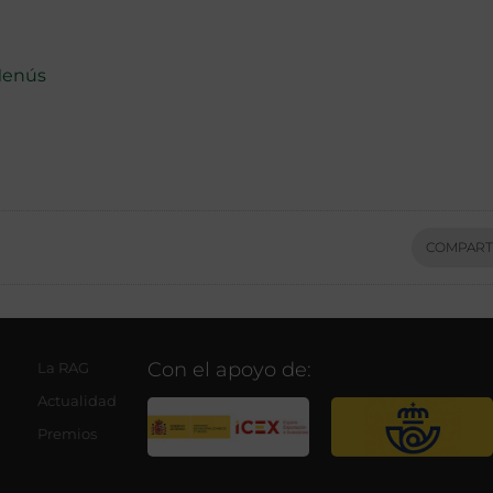
enús
COMPART
Con el apoyo de:
La RAG
Actualidad
Premios