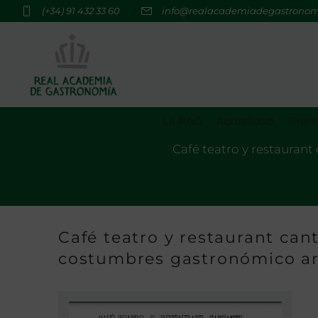
(+34) 91 432 33 60
info@realacademiadegastrono
La RAG
Actualidad
Premi
Café teatro y restaurant
Café teatro y restaurant cant
costumbres gastronómico art