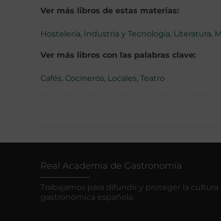
Ver más libros de estas materias:
Hostelería
,
Industria y Tecnología
,
Literatura
,
M
Ver más libros con las palabras clave:
Cafés
,
Cocineros
,
Locales
,
Teatro
Real Academia de Gastronomía
Trabajamos para difundir y proteger la cultura
gastronómica española.