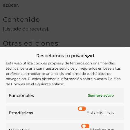
azúcar.
Contenido
[Listado de recetas].
Otras ediciones:
Respetamos tu privacidad
Esta web utiliza cookies propias y de terceros con una finalidad
Notas:
técnica, para analizar nuestros servicios y mejorarlos en base a tus
preferencias mediante un análisis anónimo de tus hábitos de
navegación. Puedes obtener la información sobre nuestra Política
de Cookies en el siguiente enlace:
Ver más libros de estas materias:
Funcionales
Siempre activo
Bebidas
,
Pastelería y Confitería
,
Recetarios
Estadísticas
Estadísticas
Ver más libros con las palabras clave:
Confitería
,
Manuscritos
,
Recetarios
,
Recetas