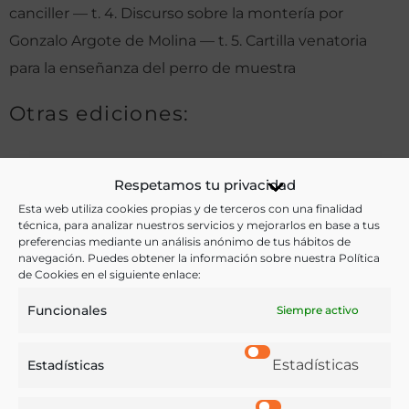
canciller — t. 4. Discurso sobre la montería por
Gonzalo Argote de Molina — t. 5. Cartilla venatoria
para la enseñanza del perro de muestra
Otras ediciones:
Notas:
Respetamos tu privacidad
Esta web utiliza cookies propias y de terceros con una finalidad
técnica, para analizar nuestros servicios y mejorarlos en base a tus
Vol. II. Rey Alfonso XI. Siglo XIV
preferencias mediante un análisis anónimo de tus hábitos de
navegación. Puedes obtener la información sobre nuestra Política
de Cookies en el siguiente enlace:
Ver más libros de estas materias:
Funcionales
Siempre activo
Caza
,
Diccionario
,
Historia
,
Literatura
Estadísticas
Estadísticas
Ver más libros con las palabras clave: