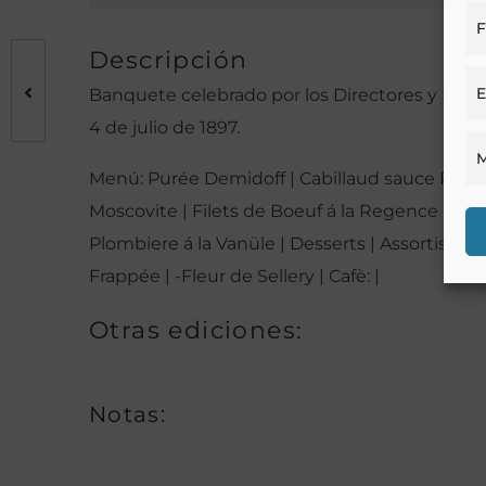
F
Descripción
E
Banquete celebrado por los Directores y Profes
4 de julio de 1897.
M
Menú: Purée Demidoff | Cabillaud sauce Remola
Moscovite | Filets de Boeuf á la Regence | Sal
Plombiere á la Vanüle | Desserts | Assortis | V
Frappée | -Fleur de Sellery | Cafè: |
Otras ediciones:
Notas: