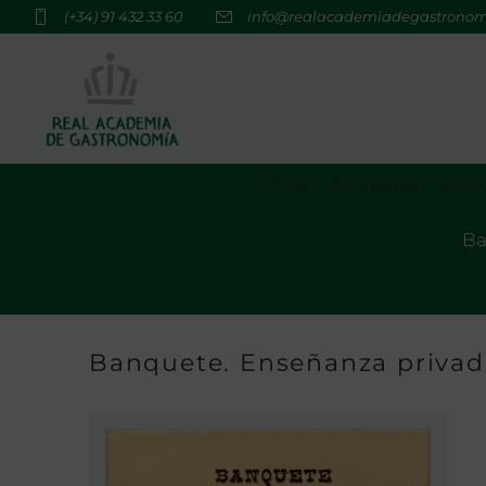
(+34) 91 432 33 60
info@realacademiadegastrono
La RAG
Actualidad
Premi
Ba
Banquete. Enseñanza privada.