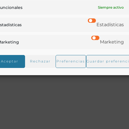
uncionales
Siempre activo
Estadísticas
stadísticas
ores de Enseñanza privada, en el Hotel de París de Sevill
Marketing
arketing
de | Ballotin de Pintade à la Perigord | Croustades á la
ade Russe | Chapons rôtis au Cresson | Postres: | Glace
Aceptar
Rechazar
Preferencias
Guardar preferenc
ins: | Amontillado | Garvey-Rioja | Clarete | Champagne