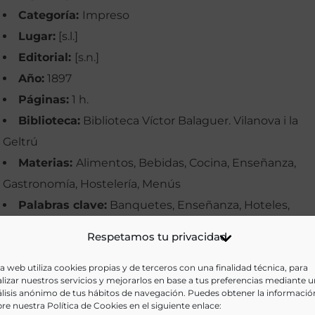
Categoría:
Impreso
Lugar:
[s.l.]
Editorial:
[s.n.]
Año:
1897
Páginas:
1 h.
Biblioteca:
Biblioteca Víctor Balaguer. Vilanova i la
Geltrú
Materias:
Alimentos, Bebidas, Cocina, Enseñanza,
Gastronomía, Hostelería, Menús
Palabras clave:
Banquetes, Enseñanza, Hoteles,
Imágenes, Menús, Sevilla
Respetamos tu privacidad
Idioma:
Castellano y francés
a web utiliza cookies propias y de terceros con una finalidad técnica, para
Ir a versión electrónica
lizar nuestros servicios y mejorarlos en base a tus preferencias mediante 
lisis anónimo de tus hábitos de navegación. Puedes obtener la informació
re nuestra Política de Cookies en el siguiente enlace: