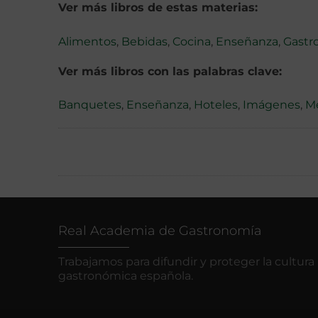
Ver más libros de estas materias:
Alimentos
,
Bebidas
,
Cocina
,
Enseñanza
,
Gastr
Ver más libros con las palabras clave:
Banquetes
,
Enseñanza
,
Hoteles
,
Imágenes
,
M
Real Academia de Gastronomía
Trabajamos para difundir y proteger la cultura
gastronómica española.