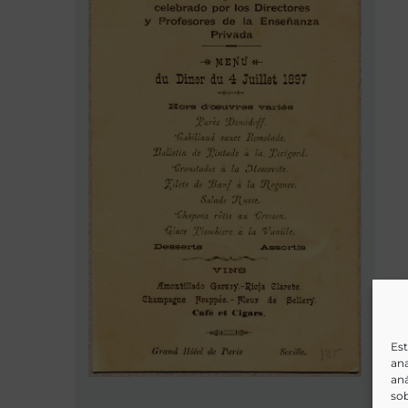
Est
ana
aná
sob