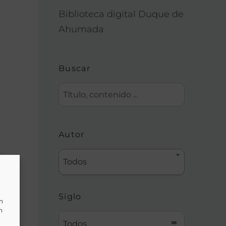
Biblioteca digital Duque de
Ahumada
Buscar
Autor
Todos
Siglo
un
n
Todos