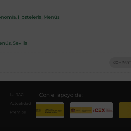
onomía
,
Hostelería
,
Menús
enús
,
Sevilla
COMPART
Con el apoyo de:
La RAG
Actualidad
Premios