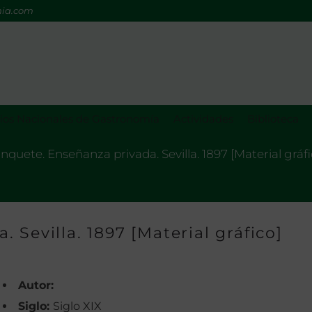
mia.com
os Nacionales de Gastronomía
Actividades
Biblioteca
nquete. Enseñanza privada. Sevilla. 1897 [Material gráfi
 Sevilla. 1897 [Material gráfico]
Autor:
Siglo:
Siglo XIX