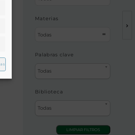
Materias
a, el
Todas
Palabras clave
ias
Todas
Biblioteca
Todas