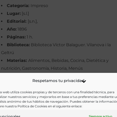
Categoría:
Impreso
Lugar:
[s.l.]
Editorial:
[s.n.],
Año:
1896
Páginas:
1 h.
Biblioteca:
Biblioteca Víctor Balaguer. Vilanova i la
Geltrú
Materias:
Alimentos, Bebidas, Cocina, Dietética y
nutrición, Gastronomía, Historia, Menús
Palabras clave:
Banquetes, Granada, Imágenes,
Respetamos tu privacidad
Menús, Política
Idioma:
Castellano
a web utiliza cookies propias y de terceros con una finalidad técnica, para
lizar nuestros servicios y mejorarlos en base a tus preferencias mediante 
lisis anónimo de tus hábitos de navegación. Puedes obtener la informació
Ir a versión electrónica
re nuestra Política de Cookies en el siguiente enlace:
uncionales
Siempre activo