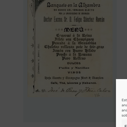
Est
ana
aná
sob
F