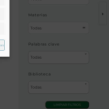
Materias
e
Todas
de
:
Palabras clave
ias
Todas
Biblioteca
Todas