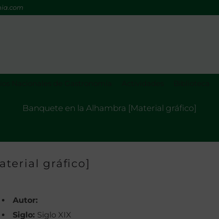
mia.com
os Nacionales de Gastronomía
Actividades
Biblioteca
Banquete en la Alhambra [Material gráfico]
terial gráfico]
Autor:
Siglo:
Siglo XIX