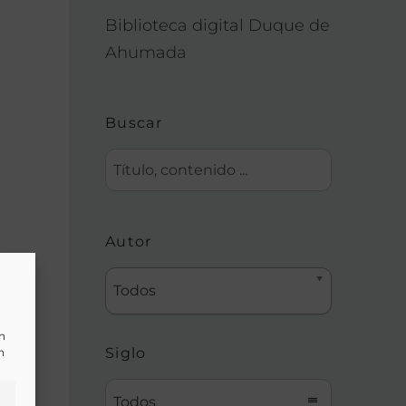
Biblioteca digital Duque de
Ahumada
Buscar
Autor
Todos
un
Siglo
n
Todos