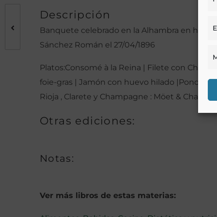
Descripción
E
Banquete celebrado en la Alhambra en hor del
Sánchez Román el 27/04/1896
M
Platos:Consomé à la Reina | Filete con Champi
foie-gras | Jamón con huevo hilado |Ponche a l
Rioja , Clarete y Champagne : Möet & Chandon |
Otras ediciones:
Notas:
Ver más libros de estas materias: