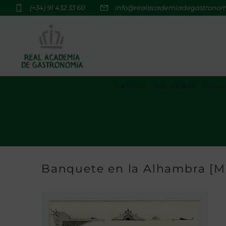
(+34) 91 432 33 60
info@realacademiadegastrono
La RAG
Actualidad
Premi
Banquete en la Alhambra [Ma