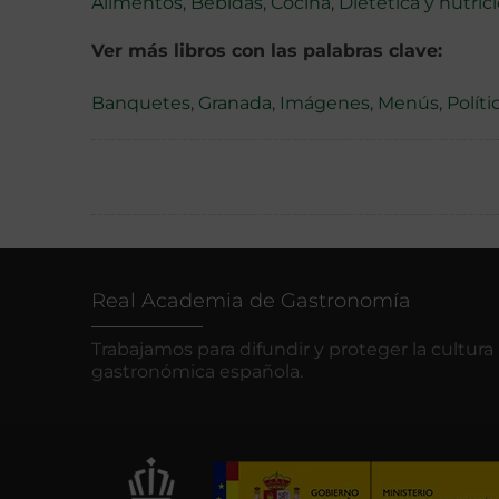
Alimentos
,
Bebidas
,
Cocina
,
Dietética y nutric
Ver más libros con las palabras clave:
Banquetes
,
Granada
,
Imágenes
,
Menús
,
Políti
Real Academia de Gastronomía
Trabajamos para difundir y proteger la cultura
gastronómica española.