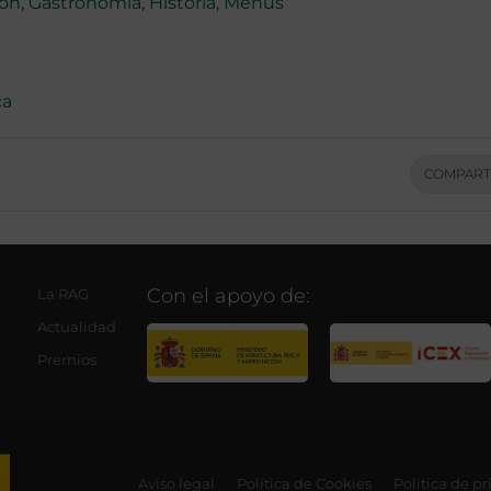
ión
,
Gastronomía
,
Historia
,
Menús
ca
COMPART
Con el apoyo de:
La RAG
Actualidad
Premios
Aviso legal
Política de Cookies
Política de p