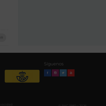
IR
Síguenos
rivacidad
© RAG 1980 – 2026