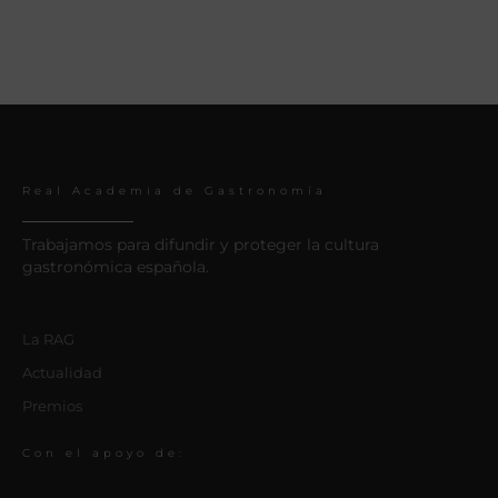
Real Academia de Gastronomía
Trabajamos para difundir y proteger la cultura
gastronómica española.
La RAG
Actualidad
Premios
Con el apoyo de: