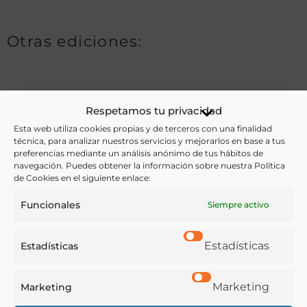
Otras ediciones:
Notas:
Respetamos tu privacidad
Esta web utiliza cookies propias y de terceros con una finalidad
técnica, para analizar nuestros servicios y mejorarlos en base a tus
Ver más libros de estas materias:
preferencias mediante un análisis anónimo de tus hábitos de
navegación. Puedes obtener la información sobre nuestra Política
de Cookies en el siguiente enlace:
Alimentos
,
Cocina
,
Dietética y nutrición
,
Gastronomía
,
Historia
,
Hostelería
,
Literatura
,
Menús
Funcionales
Siempre activo
Ver más libros con las palabras clave:
Estadísticas
Estadísticas
Banquetes
,
Imágenes
,
Literatura
,
Menús
,
Política
Marketing
Marketing
COMPARTIR