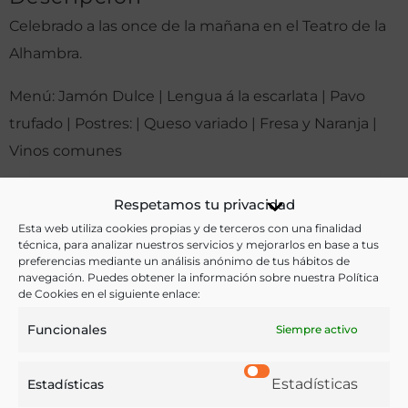
Celebrado a las once de la mañana en el Teatro de la
Alhambra.
Menú: Jamón Dulce | Lengua á la escarlata | Pavo
trufado | Postres: | Queso variado | Fresa y Naranja |
Vinos comunes
Otras ediciones:
Respetamos tu privacidad
Esta web utiliza cookies propias y de terceros con una finalidad
técnica, para analizar nuestros servicios y mejorarlos en base a tus
preferencias mediante un análisis anónimo de tus hábitos de
Notas:
navegación. Puedes obtener la información sobre nuestra Política
de Cookies en el siguiente enlace:
Funcionales
Siempre activo
Ver más libros de estas materias:
Alimentos
,
Dietética y nutrición
,
Gastronomía
,
Menús
Estadísticas
Estadísticas