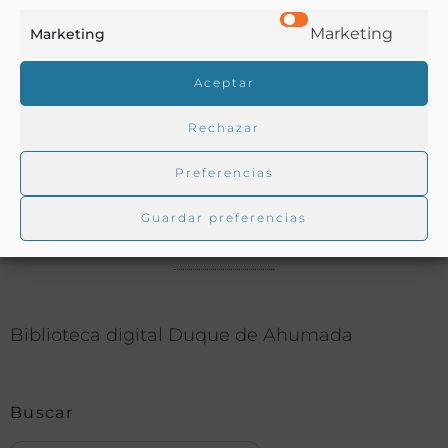
Ver más libros con las palabras clave:
Marketing
Marketing
Banquetes
,
Imágenes
,
Menús
,
Política
Aceptar
COMPARTIR
Rechazar
Preferencias
Guardar preferencias
Buscar en la biblioteca
Biblioteca digital Duque de Ahumada
Buscar