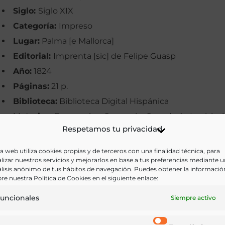
Siglo:
Siglo XIX
Categoría:
Impreso
Lugar:
Palma [e Mallorca]
Editorial:
Imprenta [sic] de Felipe Guasp
Año:
1824
Páginas:
21 p.
Biblioteca:
Biblioteca Digital Hispánica
Materias:
Economía y Comercio, Ganadería, Legislac
Respetamos tu privacidad
Palabras clave:
Bandos, Carnes, Comercio, Palma de
Mallorca
a web utiliza cookies propias y de terceros con una finalidad técnica, para
lizar nuestros servicios y mejorarlos en base a tus preferencias mediante 
Idioma:
Castellano
lisis anónimo de tus hábitos de navegación. Puedes obtener la informació
re nuestra Política de Cookies en el siguiente enlace:
Ir a versión electrónica
uncionales
Siempre activo