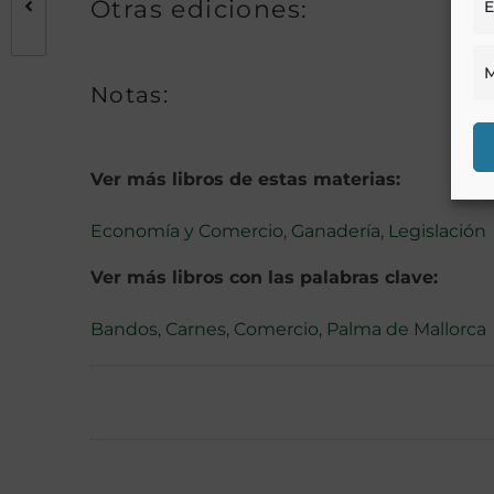
Otras ediciones:
E
M
Notas:
Ver más libros de estas materias:
Economía y Comercio
,
Ganadería
,
Legislación
Ver más libros con las palabras clave:
Bandos
,
Carnes
,
Comercio
,
Palma de Mallorca