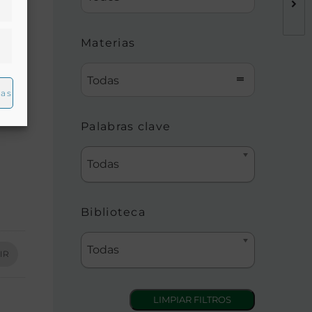
Materias
Todas
ias
Palabras clave
Todas
Biblioteca
Todas
IR