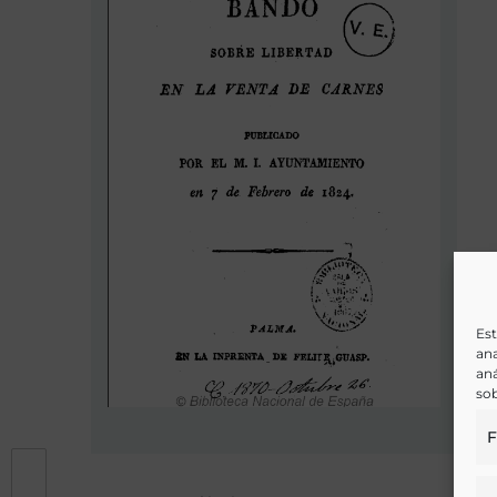
Est
ana
aná
sob
F