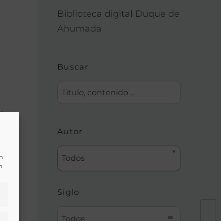
Biblioteca digital Duque de
Ahumada
Buscar
ión
Autor
un
Todos
n
Siglo
Todos