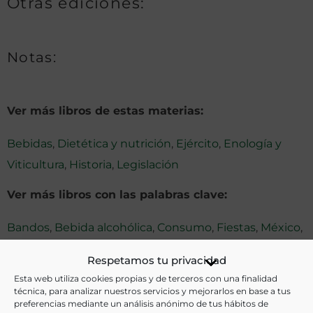
Otras ediciones:
Notas:
Ver más libros de estas materias:
Bebidas
,
Dietética y nutrición
,
Ejército
,
Enología y
Viticultura
,
Historia
,
Legislación
Ver más libros con las palabras clave:
Bandos
,
Bebida alcohólica
,
Consumo
,
Fiestas
,
México
,
Militar
Respetamos tu privacidad
Esta web utiliza cookies propias y de terceros con una finalidad
técnica, para analizar nuestros servicios y mejorarlos en base a tus
COMPARTIR
preferencias mediante un análisis anónimo de tus hábitos de