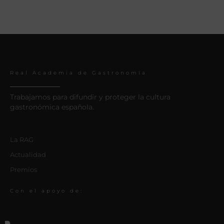
Real Academia de Gastronomía
Trabajamos para difundir y proteger la cultura
gastronómica española.
La RAG
Actualidad
Premios
Con el apoyo de: