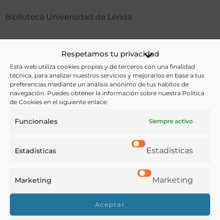
Biblioteca Universidad de Lérida
Respetamos tu privacidad
Ver más libros de estas materias:
Esta web utiliza cookies propias y de terceros con una finalidad
técnica, para analizar nuestros servicios y mejorarlos en base a tus
Aceites
,
Agricultura
,
Economía y Comercio
,
preferencias mediante un análisis anónimo de tus hábitos de
Gastronomía
,
Industria y Tecnología
navegación. Puedes obtener la información sobre nuestra Política
de Cookies en el siguiente enlace:
Ver más libros con las palabras clave:
Funcionales
Siempre activo
Aceite de oliva
,
Elaboración
,
Lérida
,
Sociedades
Estadísticas
Estadísticas
COMPARTIR
Marketing
Marketing
Aceptar