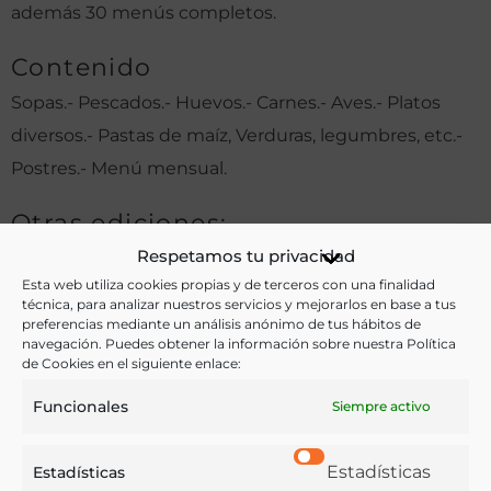
además 30 menús completos.
Contenido
Sopas.- Pescados.- Huevos.- Carnes.- Aves.- Platos
diversos.- Pastas de maíz, Verduras, legumbres, etc.-
Postres.- Menú mensual.
Otras ediciones:
Respetamos tu privacidad
Esta web utiliza cookies propias y de terceros con una finalidad
Notas:
técnica, para analizar nuestros servicios y mejorarlos en base a tus
preferencias mediante un análisis anónimo de tus hábitos de
navegación. Puedes obtener la información sobre nuestra Política
de Cookies en el siguiente enlace:
Ver más libros de estas materias:
Funcionales
Siempre activo
Alimentos
,
Gastronomía
,
Menús
,
Recetarios
Estadísticas
Estadísticas
Ver más libros con las palabras clave: