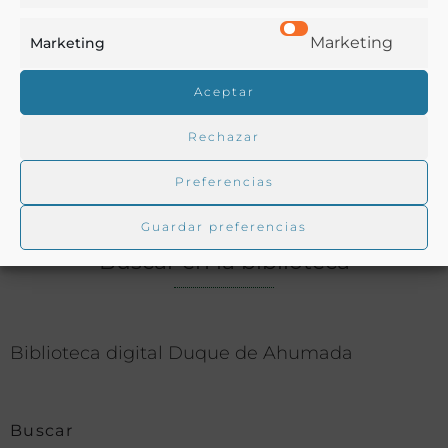
Marketing
Marketing
Cocina mexicana
,
Cocina yucateca
,
México
,
Recetarios
Aceptar
Rechazar
COMPARTIR
Preferencias
Guardar preferencias
Buscar en la biblioteca
Biblioteca digital Duque de Ahumada
Buscar