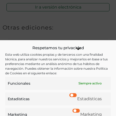
Ir a versión electrónica
Otras ediciones:
Notas:
Respetamos tu privacidad
Esta web utiliza cookies propias y de terceros con una finalidad
técnica, para analizar nuestros servicios y mejorarlos en base a tus
preferencias mediante un análisis anónimo de tus hábitos de
Ver más libros de estas materias:
navegación. Puedes obtener la información sobre nuestra Política
de Cookies en el siguiente enlace:
Bebidas
,
Dietética y nutrición
,
Química
Funcionales
Siempre activo
Ver más libros con las palabras clave:
Estadísticas
Estadísticas
Agua mineral
,
Análisis
,
Hidroterapia
,
Química
,
Tona
(Cataluña)
Marketing
Marketing