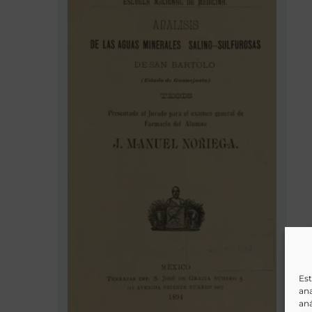
Est
ana
aná