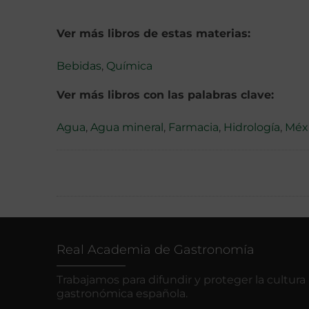
Ver más libros de estas materias:
Bebidas
,
Química
Ver más libros con las palabras clave:
Agua
,
Agua mineral
,
Farmacia
,
Hidrología
,
Méx
Real Academia de Gastronomía
Trabajamos para difundir y proteger la cultura
gastronómica española.