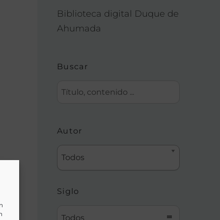
Biblioteca digital Duque de
Ahumada
Buscar
Autor
Todos
Siglo
un
n
Todos