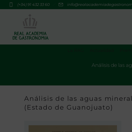
(+34) 91 432 33 60
info@realacademiadegastrono
La RAG
Actualidad
Premi
Análisis de las 
Análisis de las aguas minera
(Estado de Guanojuato)