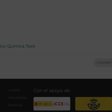
ico
,
Química
,
Tesis
COMPART
Con el apoyo de:
La RAG
Actualidad
Premios