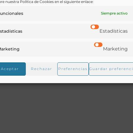
re nuestra Política de Cookies en el siguiente enlace:
uncionales
Siempre activo
Estadísticas
stadísticas
n Manuel Noriega al jurado para el examen general de
Marketing
arketing
s aguas de San Bartolo, en el estado mexicano de Guanaju
sultados de los análisis llevados a cabo a lo largo del est
Aceptar
Rechazar
Preferencias
Guardar preferenc