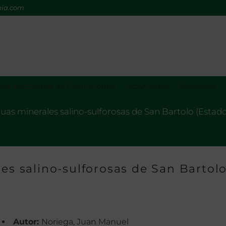
mia.com
os Nacionales de Gastronomía
Actividades
Biblioteca
aguas minerales salino-sulforosas de San Bartolo (Esta
les salino-sulforosas de San Bartol
Autor:
Noriega, Juan Manuel