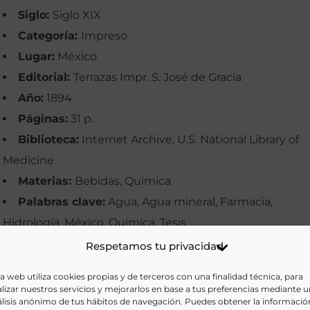
Siglo:
Siglo XIX
Categoría:
Impreso
Lugar:
México
Editorial:
Terrazas Impr. S. José de Gracia
Año:
1894
Páginas:
31 p.
Biblioteca:
Internet Archive, U.S. National Library of
Medicine
Materias:
Bebidas, Química
Palabras clave:
Agua, Agua mineral, Farmacia,
Hidrología, México, Química, Tesis
Idioma:
Castellano
Respetamos tu privacidad
Ir a versión electrónica
a web utiliza cookies propias y de terceros con una finalidad técnica, para
lizar nuestros servicios y mejorarlos en base a tus preferencias mediante 
lisis anónimo de tus hábitos de navegación. Puedes obtener la informació