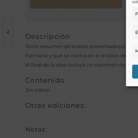
sob
F
E
Descripción
Texto resumen de la tesis presentada por Jua
M
Farmacia y que se centra en el análisis de la
Al final de la obra incluye un resumen de los re
Contenido
Sin índice.
Otras ediciones:
Notas: