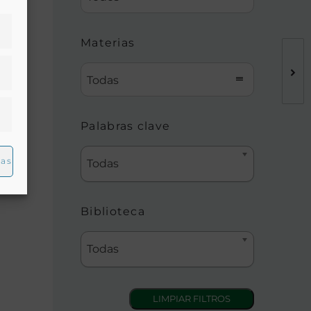
Materias
Todas
ato.
Palabras clave
udio.
ias
Todas
Biblioteca
Todas