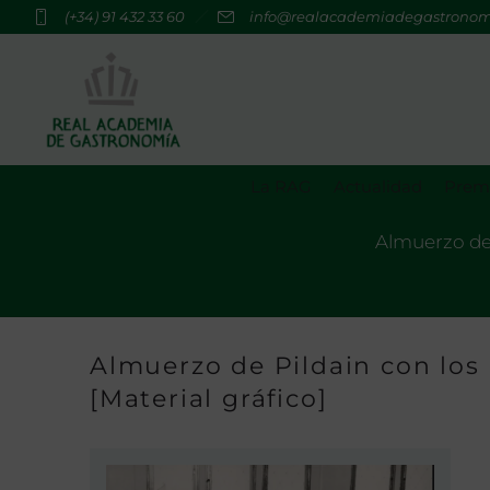
(+34) 91 432 33 60
info@realacademiadegastrono
La RAG
Actualidad
Premi
Almuerzo de 
Almuerzo de Pildain con los 
[Material gráfico]