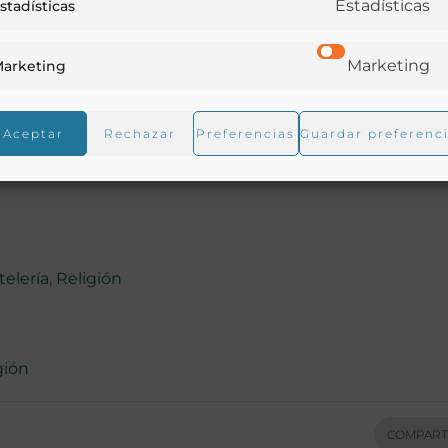
Estadísticas
stadísticas
Marketing
arketing
Aceptar
Rechazar
Preferencias
Guardar preferenc
telería
,
Religión
gión
COMPART