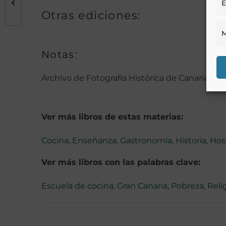
E
Otras ediciones:
M
Notas:
Archivo de Fotografía Histórica de Canarias
Ver más libros de estas materias:
Cocina
,
Enseñanza
,
Gastronomía
,
Historia
,
Hos
Ver más libros con las palabras clave:
Escuela de cocina
,
Gran Canaria
,
Pobreza
,
Reli