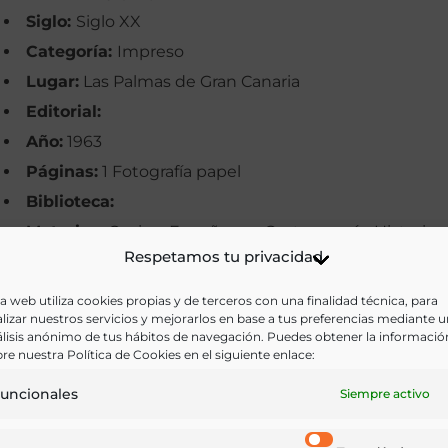
Siglo:
Siglo XX
Categoría:
Impreso
Lugar:
Las Palmas de Gran Canaria
Editorial:
Año:
1963
Páginas:
1 Fotografía papel
Biblioteca:
Materias:
Cocina, Enseñanza, Gastronomía, Historia,
Respetamos tu privacidad
Hostelería, Religión
Palabras clave:
Escuela de cocina, Gran Canaria,
a web utiliza cookies propias y de terceros con una finalidad técnica, para
lizar nuestros servicios y mejorarlos en base a tus preferencias mediante 
Pobreza, Religión
lisis anónimo de tus hábitos de navegación. Puedes obtener la informació
Idioma:
Castellano
re nuestra Política de Cookies en el siguiente enlace:
uncionales
Siempre activo
Ir a versión electrónica