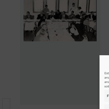
Est
ana
aná
sob
F