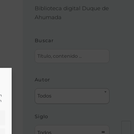
Biblioteca digital Duque de
Ahumada
Buscar
Autor
un
Todos
n
Siglo
Todos