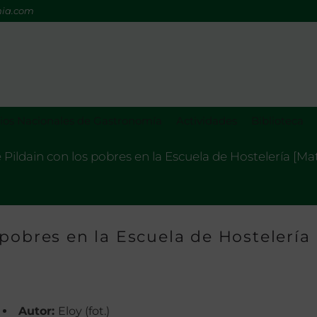
mia.com
os Nacionales de Gastronomía
Actividades
Biblioteca
Pildain con los pobres en la Escuela de Hostelería [Mate
pobres en la Escuela de Hostelería
Autor:
Eloy (fot.)