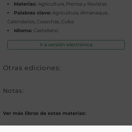
Materias:
Agricultura, Prensa y Revistas
Palabras clave:
Agricultura, Almanaque,
Calendarios, Cosechas, Cuba
Idioma:
Castellano
Ir a versión electrónica
Otras ediciones:
Notas:
Ver más libros de estas materias:
Agricultura
,
Prensa y Revistas