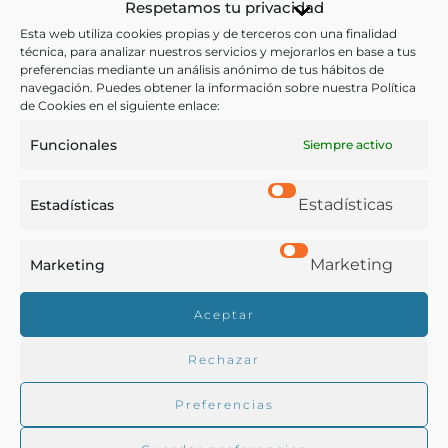
Respetamos tu privacidad
Ver más libros con las palabras clave:
Esta web utiliza cookies propias y de terceros con una finalidad
técnica, para analizar nuestros servicios y mejorarlos en base a tus
preferencias mediante un análisis anónimo de tus hábitos de
Agricultura
,
Almanaque
,
Calendarios
,
Cosechas
,
Cuba
navegación. Puedes obtener la información sobre nuestra Política
de Cookies en el siguiente enlace:
COMPARTIR
Funcionales
Siempre activo
Estadísticas
Estadísticas
Buscar en la biblioteca
Marketing
Marketing
Aceptar
Biblioteca digital Duque de Ahumada
Rechazar
Preferencias
Buscar