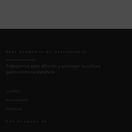
Real Academia de Gastronomía
Trabajamos para difundir y proteger la cultura
gastronómica española.
La RAG
Actualidad
Premios
Con el apoyo de: