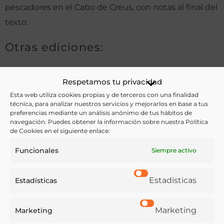
pescadores en el Cabo de Creus, con notas al final del
texto.
Otras ediciones:
Respetamos tu privacidad
Notas:
Esta web utiliza cookies propias y de terceros con una finalidad
técnica, para analizar nuestros servicios y mejorarlos en base a tus
preferencias mediante un análisis anónimo de tus hábitos de
navegación. Puedes obtener la información sobre nuestra Política
Ver más libros de estas materias:
de Cookies en el siguiente enlace:
Historia
,
Industria y Tecnología
,
Pesca
,
Profesiones
Funcionales
Siempre activo
Ver más libros con las palabras clave:
Estadísticas
Estadísticas
Cabo de Creus
,
Cofradías
,
Pesca
Marketing
Marketing