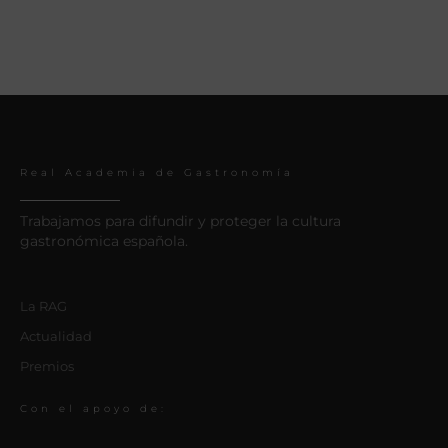
Real Academia de Gastronomía
Trabajamos para difundir y proteger la cultura
gastronómica española.
La RAG
Actualidad
Premios
Con el apoyo de: