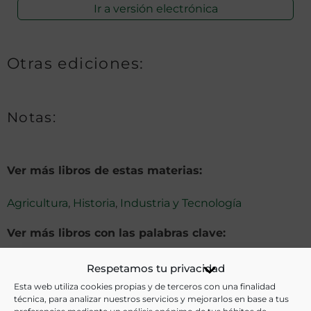
Ir a versión electrónica
Otras ediciones:
Notas:
Ver más libros de estas materias:
Agricultura
,
Historia
,
Industria y Tecnología
Ver más libros con las palabras clave:
Agricultura
,
Exposición
,
Imágenes
,
Valencia
Respetamos tu privacidad
Esta web utiliza cookies propias y de terceros con una finalidad
técnica, para analizar nuestros servicios y mejorarlos en base a tus