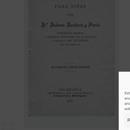
Est
ana
aná
sob
F