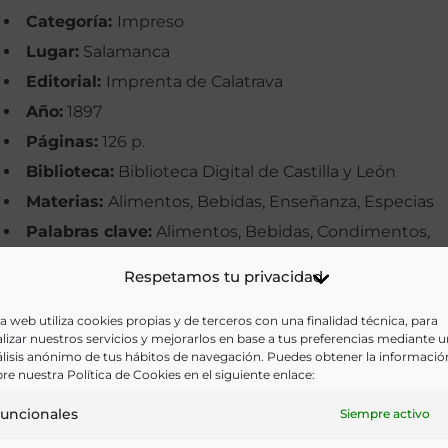
Categoría:
Impreso
Lugar:
Salamanca
Editorial:
Imprenta de Calatrava
Año:
1897
Páginas:
126 p.
Biblioteca:
Biblioteca Digital de Castilla y León
Materias:
Alimentos, Bebidas, Enseñanza, Especias
Palabras clave:
Alimentos, Bebidas, Condimentos,
Escuelas, Higiene, Niñas
Respetamos tu privacidad
Idioma:
Castellano
a web utiliza cookies propias y de terceros con una finalidad técnica, para
Ir a versión electrónica
lizar nuestros servicios y mejorarlos en base a tus preferencias mediante 
lisis anónimo de tus hábitos de navegación. Puedes obtener la informació
re nuestra Política de Cookies en el siguiente enlace:
uncionales
Siempre activo