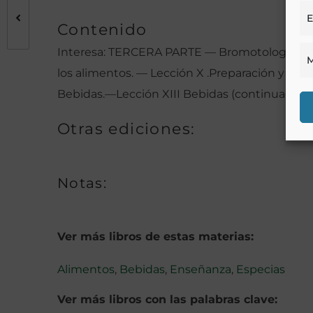
E
Contenido
Interesa: TERCERA PARTE — Bromotologia. —
M
los alimentos. — Lección X .Preparación y ré
Bebidas.—Lección XIII Bebidas (continuación)
Otras ediciones:
Notas:
Ver más libros de estas materias:
Alimentos
,
Bebidas
,
Enseñanza
,
Especias
Ver más libros con las palabras clave: