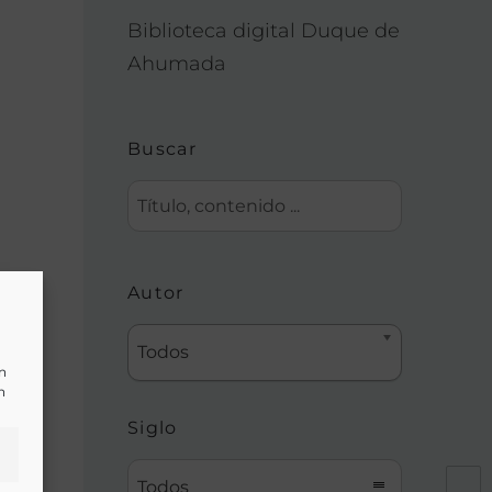
Biblioteca digital Duque de
Ahumada
Buscar
Autor
Todos
un
n
Siglo
Todos