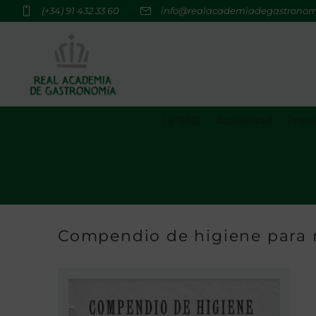
(+34) 91 432 33 60
info@realacademiadegastrono
La RAG
Actualidad
Premi
Compendio de higiene para 