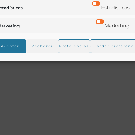
Estadísticas
stadísticas
 De
Marketing
arketing
gimen alimenticio.—Lecció n XI .Condimentos.—Lección XII
Aceptar
Rechazar
Preferencias
Guardar preferenc