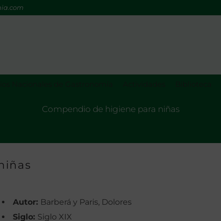
mia.com
os Nacionales de Gastronomía
Actividades
Biblioteca
Compendio de higiene para niñas
niñas
Autor:
Barberá y Paris, Dolores
Siglo:
Siglo XIX