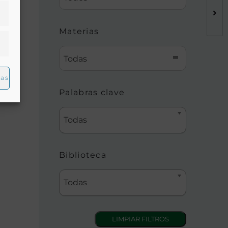
Materias
.
Todas
ias
Palabras clave
Todas
Biblioteca
Todas