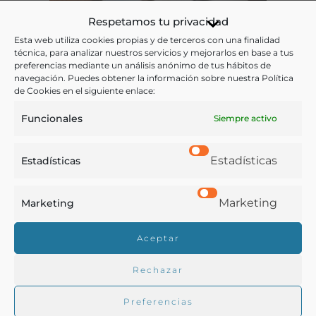
Respetamos tu privacidad
Esta web utiliza cookies propias y de terceros con una finalidad
técnica, para analizar nuestros servicios y mejorarlos en base a tus
preferencias mediante un análisis anónimo de tus hábitos de
navegación. Puedes obtener la información sobre nuestra Política
Artículos de los Académicos
de Cookies en el siguiente enlace:
Textos, reflexiones y estudios sobre la actualidad y la historia
Funcionales
Siempre activo
de la cultura gastronómica escritos por nuestros
Académicos.
Estadísticas
Estadísticas
LEER MÁS
Marketing
Marketing
Aceptar
Rechazar
Preferencias