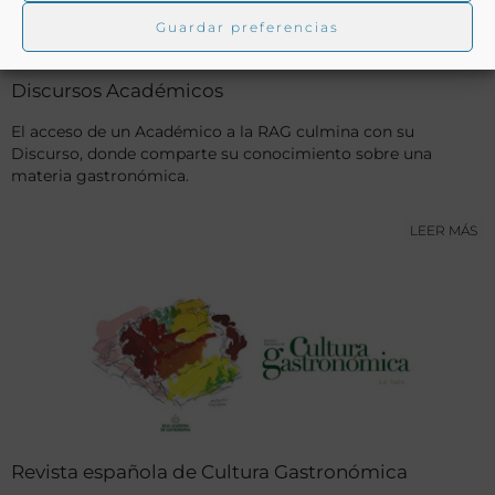
Guardar preferencias
Discursos Académicos
El acceso de un Académico a la RAG culmina con su
Discurso, donde comparte su conocimiento sobre una
materia gastronómica.
LEER MÁS
Revista española de Cultura Gastronómica