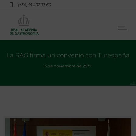
(+34) 91 432 33 60
La RAG firma un convenio con Turespaña
15 de noviembre de 2017