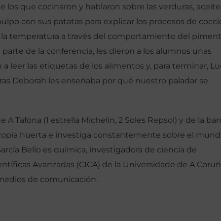
e los que cocinaron y hablaron sobre las verduras, aceite
 pulpo con sus patatas para explicar los procesos de cocci
 de la temperatura a través del comportamiento del pimen
 parte de la conferencia, les dieron a los alumnos unas
a leer las etiquetas de los alimentos y, para terminar, Lu
tras Deborah les enseñaba por qué nuestro paladar se
e A Tafona (1 estrella Michelin, 2 Soles Repsol) y de la bar
ropia huerta e investiga constantemente sobre el mun
rcía Bello es química, investigadora de ciencia de
entíficas Avanzadas (CICA) de la Universidade de A Coruñ
s medios de comunicación.