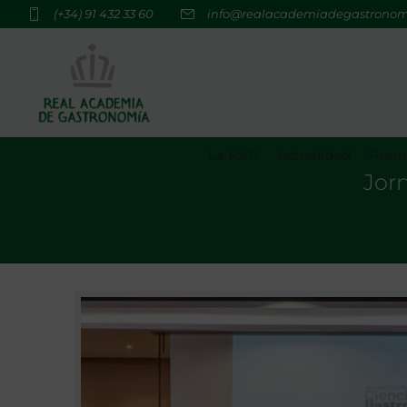
(+34) 91 432 33 60
info@realacademiadegastrono
La RAG
Actualidad
Premi
Jor