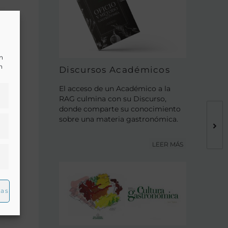
ión
más
un
n
Discursos Académicos
El acceso de un Académico a la
RAG culmina con su Discurso,
donde comparte su conocimiento
sobre una materia gastronómica.
a
LEER MÁS
co.
ias