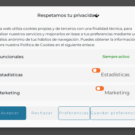
iones de gastronomía y ciencia y darles a conocer la relac
Respetamos tu privacidad
ncia de la gastronomía en la sociedad actual va mucho 
a web utiliza cookies propias y de terceros con una finalidad técnica, para
eramente lúdica, se trata de un pilar fundamental de la
lizar nuestros servicios y mejorarlos en base a tus preferencias mediante 
is Suárez de Lezo, presidente de la Real Academia de
lisis anónimo de tus hábitos de navegación. Puedes obtener la informació
re nuestra Política de Cookies en el siguiente enlace:
uncionales
Siempre activo
 una verdadera revolución en la cocina, una revolución
 cocina es fuente de innovación genuina, de avance e
Estadísticas
stadísticas
entido de enriquecer la vida humana. Este enfoque de l
nario, considerándolo un objeto de conocimiento científi
Marketing
arketing
astronomía al celebrar estas jornadas que tras los
Aceptar
Rechazar
Preferencias
Guardar preferenc
go con dos protagonistas: la cocinera Lucía Freitas y la
orah Ciencia
.