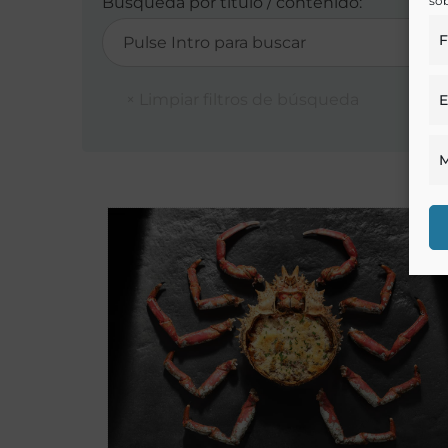
sob
Búsqueda por título / contenido:
F
E
M