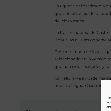
La riqueza del patrimonio ga
que son el reflejo de difere
delicioso mapa.
La Real Academia de Gastrono
legar a las nuevas generacio
Tras un periodo de investig
seleccionado en la versión m
que han sido cocinados y fot
Con ello la Real Academia de
nuestro Legado Gastronómi
Est
ana
aná