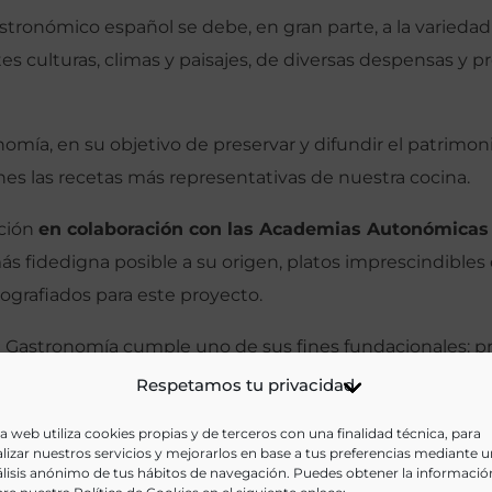
stronómico español se debe, en gran parte, a la variedad
ntes culturas, climas y paisajes, de diversas despensas 
mía, en su objetivo de preservar y difundir el patrimoni
nes las recetas más representativas de nuestra cocina.
ación
en colaboración con las Academias Autonómicas
ás fidedigna posible a su origen, platos imprescindible
ografiados para este proyecto.
 Gastronomía cumple uno de sus fines fundacionales: pro
co.
Respetamos tu privacidad
a web utiliza cookies propias y de terceros con una finalidad técnica, para
lizar nuestros servicios y mejorarlos en base a tus preferencias mediante 
lisis anónimo de tus hábitos de navegación. Puedes obtener la informació