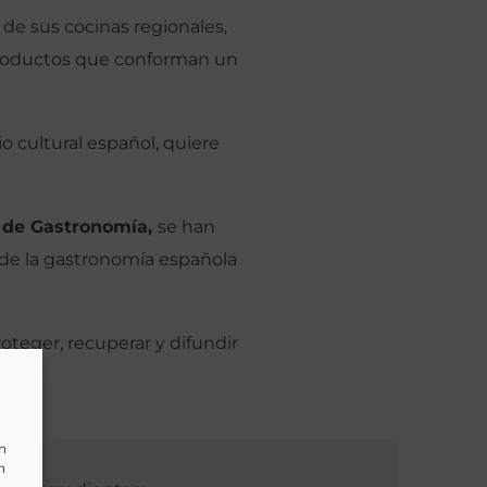
 de sus cocinas regionales,
y productos que conforman un
o cultural español, quiere
 de Gastronomía,
se han
s de la gastronomía española
teger, recuperar y difundir
un
n