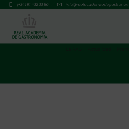
(+34) 91 432 33 60
info@realacademiadegastrono
La RAG
Actualidad
Premi