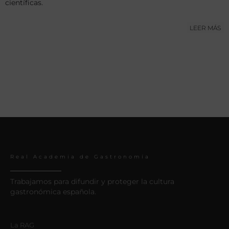
científicas.
LEER MÁS
Real Academia de Gastronomía
Trabajamos para difundir y proteger la cultura
gastronómica española.
La RAG