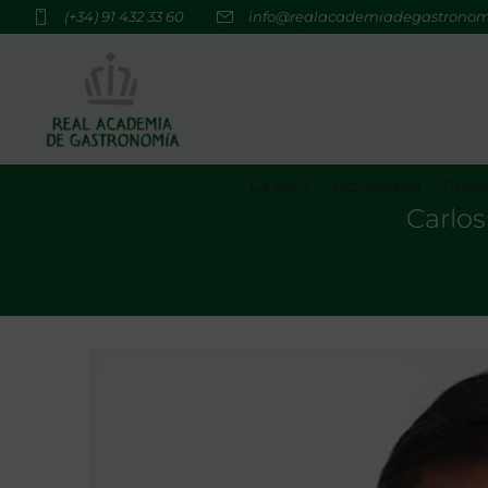
(+34) 91 432 33 60
info@realacademiadegastrono
La RAG
Actualidad
Premi
Carlos