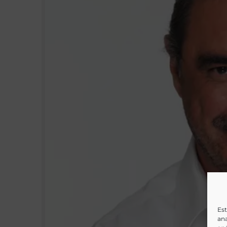
Est
ana