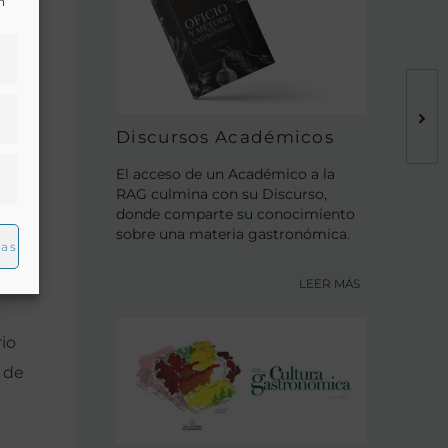
n
Discursos Académicos
El acceso de un Académico a la
RAG culmina con su Discurso,
donde comparte su conocimiento
a
sobre una materia gastronómica.
ias
LEER MÁS
io
s de