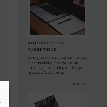
Artículos de los
Académicos
Textos, reflexiones y estudios sobre
la actualidad y la historia de la
cultura gastronómica escritos por
nuestros Académicos.
LEER MÁS
un