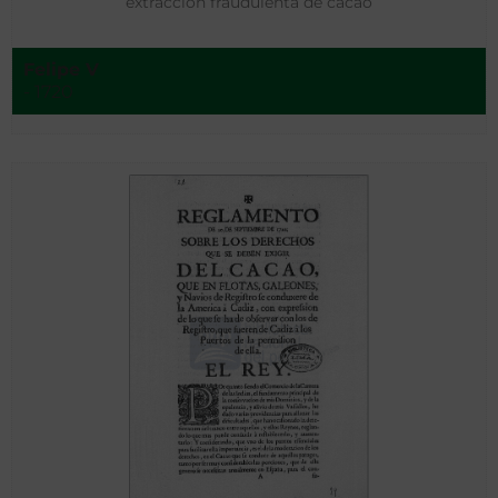
extracción fraudulenta de cacao
Felipe V
- 1720