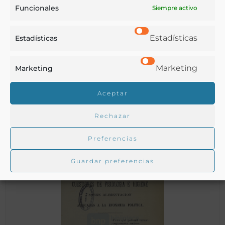
Funcionales
Siempre activo
Estadísticas
Estadísticas
Kausay : alimentación de los indios
Marketing
Marketing
Aceptar
Mejia Xesspe, Toribio
Lima - [1931?]
Rechazar
Preferencias
Guardar preferencias