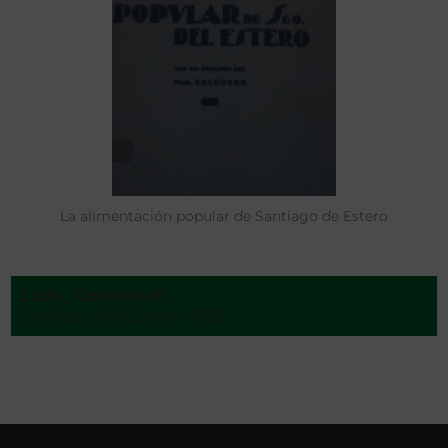
La alimentación popular de Santiago de Estero
Lullo , Orestes di
Santiago del Estero - 1935