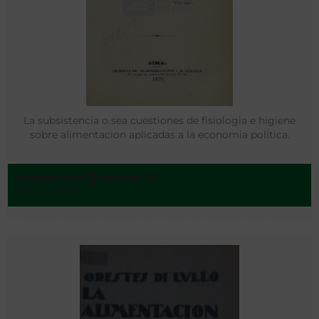
La subsistencia o sea cuestiones de fisiologia e higiene
sobre alimentacion aplicadas a la economia politica.
Arosemena Quezada, M.
Lima - 1870