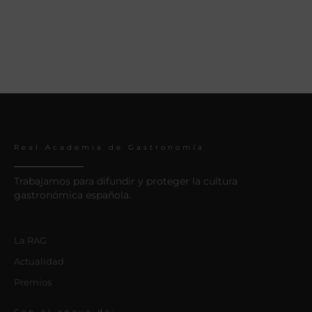
Real Academia de Gastronomía
Trabajamos para difundir y proteger la cultura
gastronómica española.
La RAG
Actualidad
Premios
Con el apoyo de: