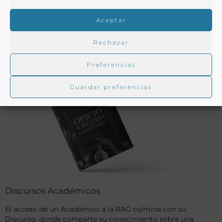
Textos, reflexiones y estudios sobre la actualidad y la historia
de la cultura gastronómica escritos por nuestros
Aceptar
Académicos.
Rechazar
LEER MÁS
Preferencias
Guardar preferencias
Discursos Académicos
El acceso de un Académico a la RAG culmina con su
Discurso, donde comparte su conocimiento sobre una