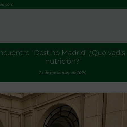
mia.com
os Nacionales de Gastronomía
Actividades
Biblioteca
encuentro “Destino Madrid: ¿Quo vadi
nutrición?”
24 de noviembre de 2024