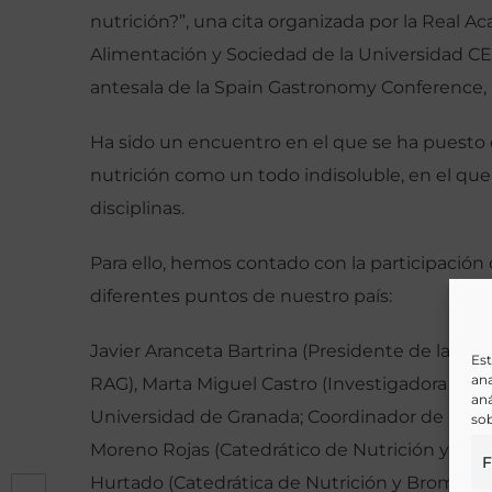
nutrición?”, una cita organizada por la Real A
Alimentación y Sociedad de la Universidad CEU
antesala de la Spain Gastronomy Conference, p
Ha sido un encuentro en el que se ha puesto 
nutrición como un todo indisoluble, en el que
disciplinas.
Para ello, hemos contado con la participación
diferentes puntos de nuestro país:
Javier Aranceta Bartrina (Presidente de la S
Est
ana
RAG), Marta Miguel Castro (Investigadora Cientí
aná
Universidad de Granada; Coordinador de la B
sob
Moreno Rojas (Catedrático de Nutrición y Br
F
Hurtado (Catedrática de Nutrición y Bromatol