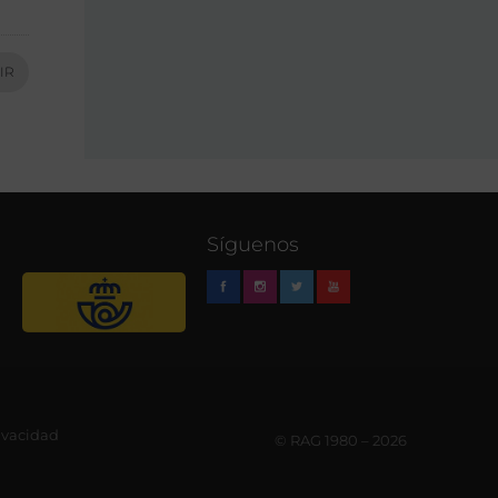
IR
Síguenos
rivacidad
© RAG 1980 – 2026