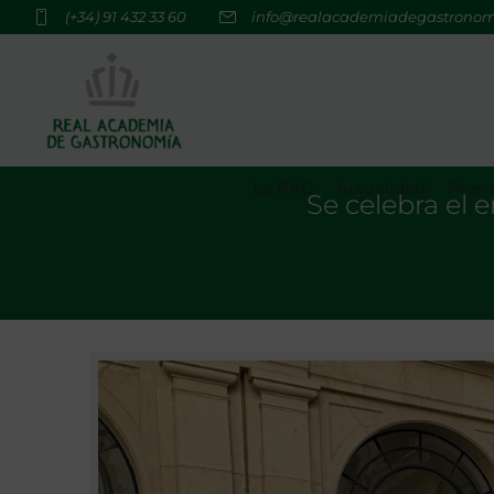
(+34) 91 432 33 60
info@realacademiadegastrono
La RAG
Actualidad
Premi
Se celebra el 