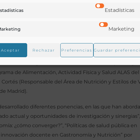
unidad de Madrid), Ana Ramírez de Molina (Directora
Estadísticas
stadísticas
 Investigación y Ciencia de la Comunidad de Madrid),
io Universidad Cardenal Herrera CEU de Valencia), Eduar
Marketing
arketing
 Responsable de la Plataforma Food for Life), Rafael Urria
), José Manuel Ávila Torres (Director de la Fundación
Aceptar
Rechazar
Preferencias
Guardar preferenc
merario de la RAG), Toni Massanés (Director de la Fund
General de European Food Information Council, EUFIC),
ama de Alimentación, Actividad Física y Salud ALAS del
ortés (Responsable del Área de Nutrición y Estilos de 
de Madrid).
n desarrollado diferentes ponencias, en las que han abord
do actual y oportunidades de investigación y sinergias”
omía: ¿cómo converger?”, “Políticas de salud pública en
 e innovación docente en Gastronomía y Nutrición” por