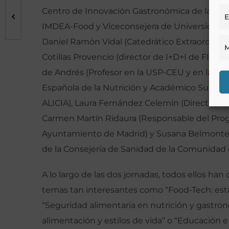
Centro de Innovación Gastronómica de la Com
E
IMDEA-Food y Viceconsejera de Universidades,
Daniel Ramón Vidal (Catedrático Extraordinar
M
Cotillas Provencio (director de I+D+I de FIAB y
de Andrés (Profesor en la USP-CEU y en la UCM
Española de la Nutrición y Académico Supernu
ALICIA), Laura Fernández Celemín (Directora 
Carmen Martín Ridaura (Responsable del Progr
Ayuntamiento de Madrid) y Susana Belmonte C
de la Consejería de Sanidad de la Comunidad 
A lo largo de las dos jornadas, todos ellos ha
temas tan interesantes como “Food-Tech: esta
“Seguridad alimentaria en nutrición y gastron
alimentación y estilos de vida” o “Educación