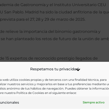
cademia de Gastronomía y el Instituto Universitario CEU
 San Pablo. Madrid ha sido la ciudad anfitriona de la qu
revista para el 27, 28 y 29 de marzo de 2025.
de relieve la importancia del binomio gastronomía y
 se han planteado los retos de futuro de la unión de am
 de 15 expertos de reconocido prestigio llegados de
Respetamos tu privacidad
ociedad Española de Nutrición Comunitaria y Académico d
a web utiliza cookies propias y de terceros con una finalidad técnica, para
lizar nuestros servicios y mejorarlos en base a tus preferencias mediante 
fica, CIAL-CSIC), Emilio Martínez de Victoria (Prof. Eméri
lisis anónimo de tus hábitos de navegación. Puedes obtener la informació
ase de Datos de Composición de Alimentos BEDCA), Rafa
re nuestra Política de Cookies en el siguiente enlace:
omatología UCO y Académico de la RAG), Montaña Cámar
uncionales
Siempre activo
ogía, Universidad Complutense), Almudena Lázaro (Direc