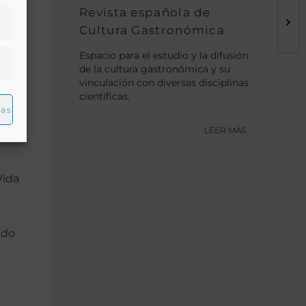
Revista española de
Cultura Gastronómica
do
Espacio para el estudio y la difusión
de la cultura gastronómica y su
lde
vinculación con diversas disciplinas
científicas.
ias
ación
LEER MÁS
Vida
ado
,