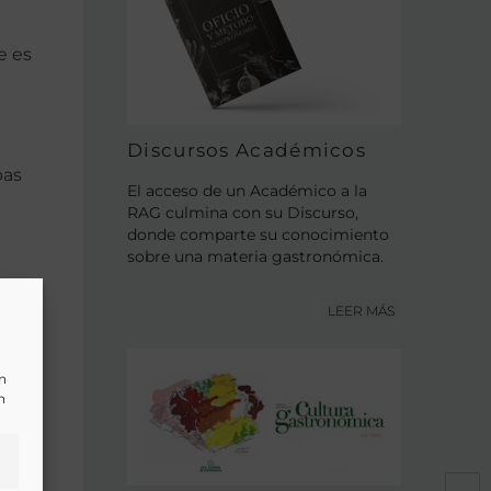
e es
Discursos Académicos
bas
El acceso de un Académico a la
RAG culmina con su Discurso,
donde comparte su conocimiento
sobre una materia gastronómica.
LEER MÁS
e la
un
to,
n
el
a
tora