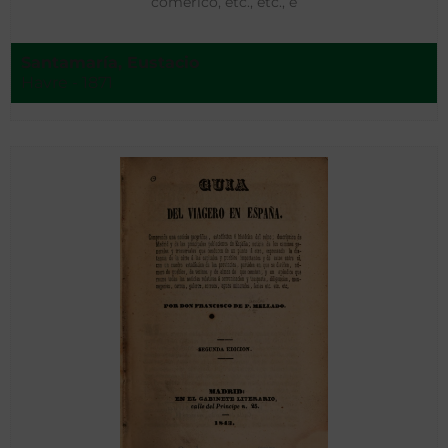
comerico, etc., etc., e
Santamaría, Eustacio
Havre - 1871