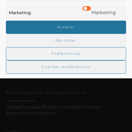
[Oña] : [Truchas en el canal del convento : 31 julio 1926]
Marketing
Marketing
[Material gráfico]
Aceptar
Urreta Etxebeste, Miguel, fotogr.
Oña - 1926
Rechazar
Preferencias
Guardar preferencias
Real Academia de Gastronomía
Trabajamos para difundir y proteger la cultura
gastronómica española.