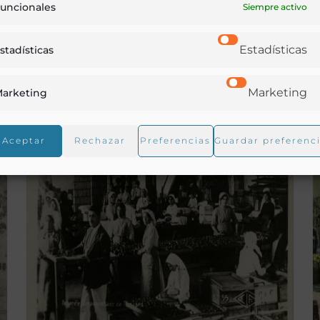
uncionales
Siempre activo
Estadísticas
stadísticas
Icos de los Vinos - 1895-1900
Marketing
arketing
Aceptar
Rechazar
Preferencias
Guardar preferenc