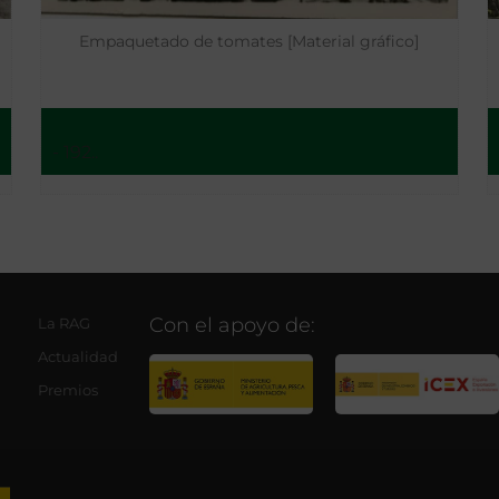
Empaquetado de tomates [Material gráfico]
- 192..
Con el apoyo de:
La RAG
Actualidad
Premios