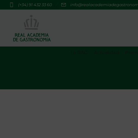
(+34) 91 432 33 60
info@realacademiadegastrono
La RAG
Actualidad
Premi