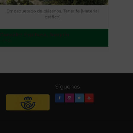
Empaquetado de plátanos. Tenerife [Material
gráfico]
González Espinosa, Joaquín ‌
- 192..
Síguenos