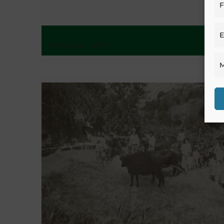
F
E
Managua - 1894
M