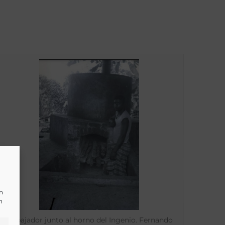
un
n
Trabajador junto al horno del Ingenio. Fernando