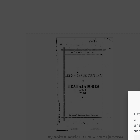
Est
ana
aná
sob
Ley sobre agricultura y trabajadores