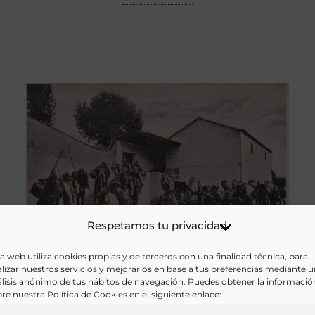
Respetamos tu privacidad
a web utiliza cookies propias y de terceros con una finalidad técnica, para
lizar nuestros servicios y mejorarlos en base a tus preferencias mediante 
lisis anónimo de tus hábitos de navegación. Puedes obtener la informació
re nuestra Política de Cookies en el siguiente enlace:
Los vinateros. Icod [Material gráfico]