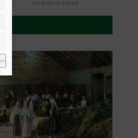
Poo [Material gráfico]
Guinea - 1931
ias