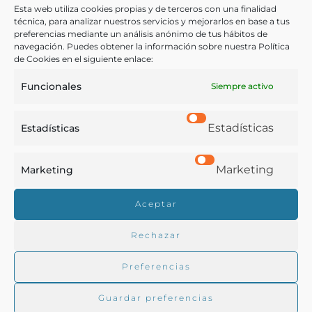
compuestas usuales, con declaración de todas las dudas en
Esta web utiliza cookies propias y de terceros con una finalidad
ellas contenidas, assi de los simples que en ellos entran y
técnica, para analizar nuestros servicios y mejorarlos en base a tus
succedaneos que por los dudosos se hayan de poner, como
preferencias mediante un análisis anónimo de tus hábitos de
Jubera, Alonso de
en el modo de hazer
navegación. Puedes obtener la información sobre nuestra Política
Valladolid - 1578
de Cookies en el siguiente enlace:
Funcionales
Siempre activo
Estadísticas
Estadísticas
Marketing
Marketing
Real Academia de Gastronomía
Aceptar
Trabajamos para difundir y proteger la cultura
gastronómica española.
Rechazar
Preferencias
La RAG
Guardar preferencias
Actualidad