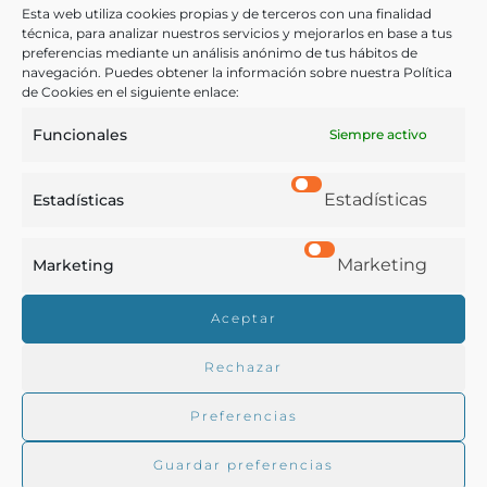
Esta web utiliza cookies propias y de terceros con una finalidad
técnica, para analizar nuestros servicios y mejorarlos en base a tus
preferencias mediante un análisis anónimo de tus hábitos de
Floranes, Rafael
navegación. Puedes obtener la información sobre nuestra Política
Madrid - 1890
de Cookies en el siguiente enlace:
Funcionales
Siempre activo
Estadísticas
Estadísticas
Marketing
Marketing
Real Academia de Gastronomía
Aceptar
Trabajamos para difundir y proteger la cultura
gastronómica española.
Rechazar
Preferencias
La RAG
Guardar preferencias
Actualidad