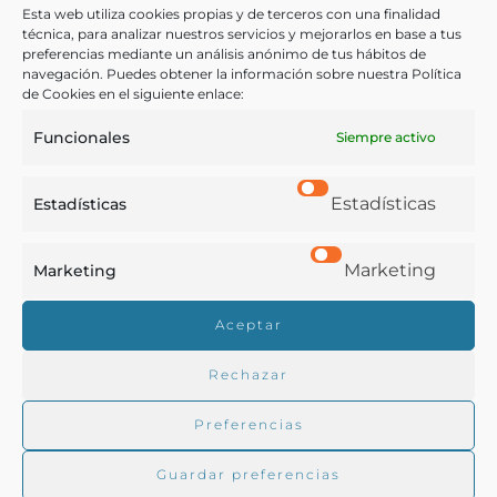
comidas y elegantes postres completamente vegetarianos.
Esta web utiliza cookies propias y de terceros con una finalidad
Listas de comidas explicadas con fórmulas originales y de
técnica, para analizar nuestros servicios y mejorarlos en base a tus
fácil confección
preferencias mediante un análisis anónimo de tus hábitos de
Domenech,, Ignacio
navegación. Puedes obtener la información sobre nuestra Política
Madrid - 1912
de Cookies en el siguiente enlace:
Funcionales
Siempre activo
Estadísticas
Estadísticas
Marketing
Marketing
Real Academia de Gastronomía
Aceptar
Trabajamos para difundir y proteger la cultura
gastronómica española.
Rechazar
Preferencias
La RAG
Guardar preferencias
Actualidad