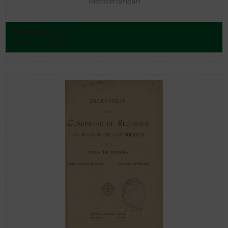
Mediterranean
Campion, J. S.
London - 1879.