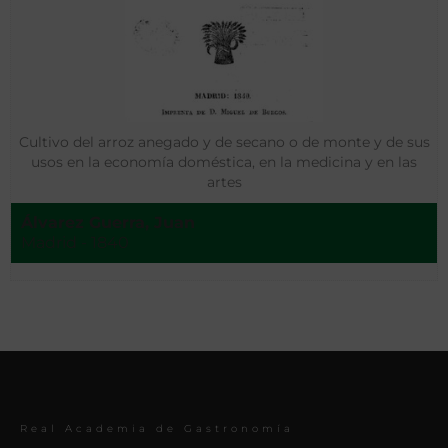
Cultivo del arroz anegado y de secano o de monte y de sus
usos en la economía doméstica, en la medicina y en las
artes
Álvarez Guerra, Juan
Madrid - 1840
Real Academia de Gastronomía