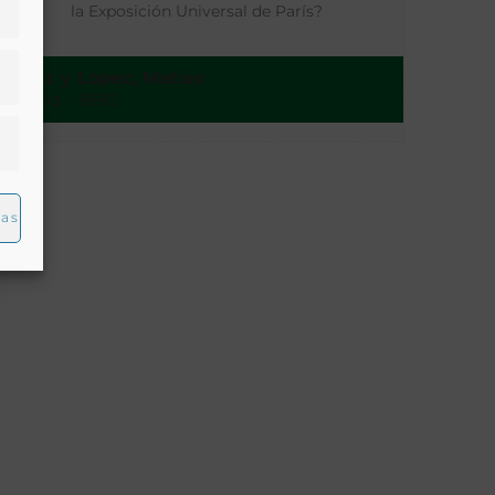
la Exposición Universal de París?
López y López, Matías
Madrid - 1890
ias