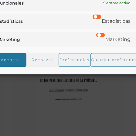
uncionales
M.N. y M.L. Provincia de Álava celebradas en los
Siempre activo
años de 1863 y 1864
Estadísticas
stadísticas
Garagarza, Eugenio de
Vitoria - 1864
Marketing
arketing
Aceptar
Rechazar
Preferencias
Guardar preferenc