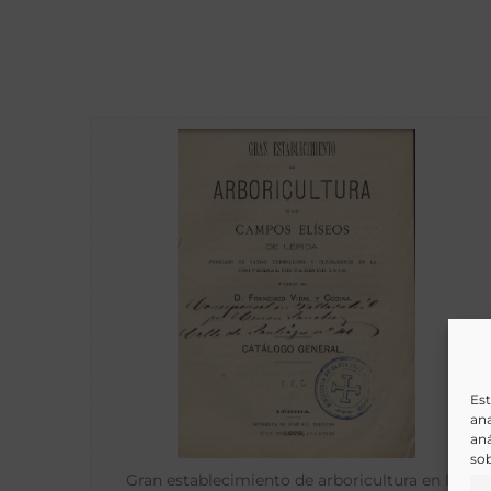
Est
ana
aná
sob
Gran establecimiento de arboricultura en los