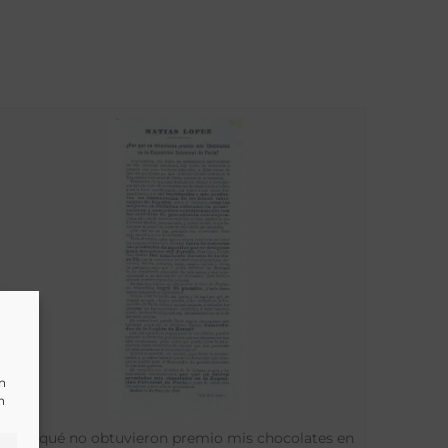
un
n
¿Por qué no obtuvieron premio mis chocolates en