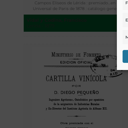
F
Campos Elíseos de Lérida : premiado…en la
Universal de Paris de 1878 : catálogo general
E
Vidal y Codina, Francisco
Lerida - 1879
M