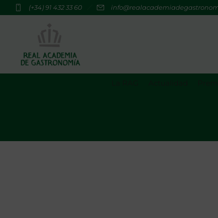
(+34) 91 432 33 60
info@realacademiadegastrono
La RAG
Actualidad
Premi